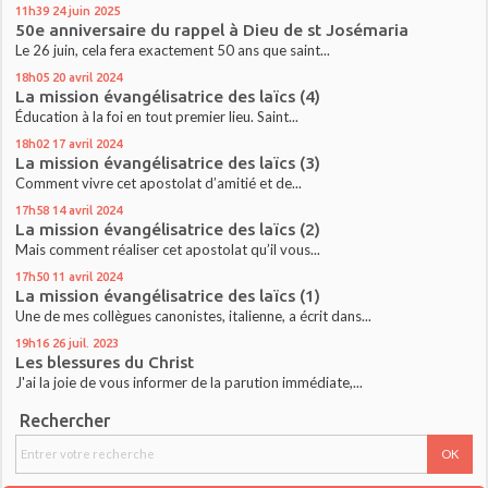
11h39
24
juin 2025
50e anniversaire du rappel à Dieu de st Josémaria
Le 26 juin, cela fera exactement 50 ans que saint...
18h05
20
avril 2024
La mission évangélisatrice des laïcs (4)
Éducation à la foi en tout premier lieu. Saint...
18h02
17
avril 2024
La mission évangélisatrice des laïcs (3)
Comment vivre cet apostolat d’amitié et de...
17h58
14
avril 2024
La mission évangélisatrice des laïcs (2)
Mais comment réaliser cet apostolat qu’il vous...
17h50
11
avril 2024
La mission évangélisatrice des laïcs (1)
Une de mes collègues canonistes, italienne, a écrit dans...
19h16
26
juil. 2023
Les blessures du Christ
J'ai la joie de vous informer de la parution immédiate,...
Rechercher