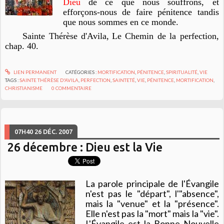
Dieu
de ce que nous souffrons, et
efforçons-nous de faire pénitence tandis
que nous sommes en ce monde.
Sainte Thérèse d'Avila,
Le Chemin de la perfection
,
chap. 40.
LIEN PERMANENT
CATÉGORIES :
MORTIFICATION
,
PÉNITENCE
,
SPIRITUALITÉ
,
VIE
TAGS :
SAINTE THÉRÈSE D'AVILA
,
PERFECTION
,
SAINTETÉ
,
VIE
,
PÉNITENCE
,
MORTIFICATION
,
CHRISTIANISME
0
COMMENTAIRE
07H40
26
DÉC. 2007
26 décembre : Dieu est la Vie
La parole principale de l'Évangile
n'est pas le "départ", l'"absence",
mais la "venue" et la "présence".
Elle n'est pas la "mort" mais la "vie".
L'Évangile est la Bonne Nouvelle