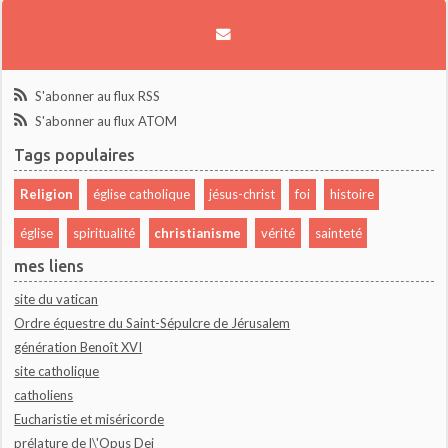
S'abonner au flux RSS
S'abonner au flux ATOM
Tags populaires
Religion
église catholique
jésus-christ
foi
histoire
église
spiritualité
christianisme
vérité
sainteté
mes liens
site du vatican
Ordre équestre du Saint-Sépulcre de Jérusalem
génération Benoît XVI
site catholique
catholiens
Eucharistie et miséricorde
prélature de l\'Opus Dei