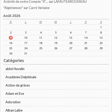
Activité de notre Compte ”X”...
sur
LAFAUTEAROUSSEAU
*Algériennes*
sur
Carré Verlaine
Août 2026
D
L
M
M
J
V
S
1
2
3
4
5
6
7
8
9
10
11
12
13
14
15
16
17
18
19
20
21
22
23
24
25
26
27
28
29
30
31
Catégories
abbé Huvelin
Académie Delphinale
Action de grâces
Adam et Eve
Adoration
Alban Laibe