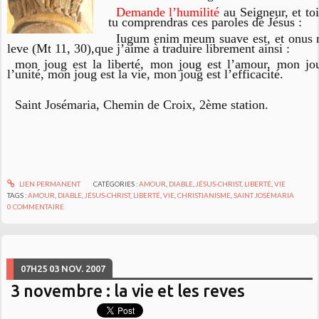
Demande l’humilité
au Seigneur, et toi
tu comprendras ces paroles de Jésus :
Iugum enim meum suave est, et onus
leve
(Mt 11, 30),que j’aime à traduire librement ainsi :
mon joug est la liberté, mon joug est l’amour, mon jo
l’unité, mon joug est la vie, mon joug est l’efficacité.
Saint Josémaria,
Chemin de Croix
, 2ème station.
LIEN PERMANENT
CATÉGORIES :
AMOUR
,
DIABLE
,
JÉSUS-CHRIST
,
LIBERTÉ
,
VIE
TAGS :
AMOUR
,
DIABLE
,
JÉSUS-CHRIST
,
LIBERTÉ
,
VIE
,
CHRISTIANISME
,
SAINT JOSÉMARIA
0
COMMENTAIRE
07H25
03
NOV. 2007
3 novembre : la vie et les reves