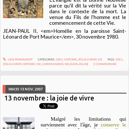
parce qu'il dit la vérité sur la Vie
dans le contexte de la mort. La
venue du Fils de l'homme est le
commencement de cette Vie.
JEAN-PAUL II, <em>
Homélie en la paroisse Saint-
Léonard de Port Maurice</em>
, 30 novembre 1980.
LIEN PERMANENT
CATÉGORIES :
DIEU
,
HISTOIRE
,
JÉSUS-CHRIST
,
VIE
TAGS :
DIEU
,
JÉSUS-CHRIST
,
HISTOIRE
,
VIE
,
CHRISTIANISME
,
RELIGION
,
ÉGLISE
0
COMMENTAIRE
06H35
13
NOV. 2007
13 novembre : la joie de vivre
Malgré les limitations qui
surviennent avec l'âge, je
conserve le