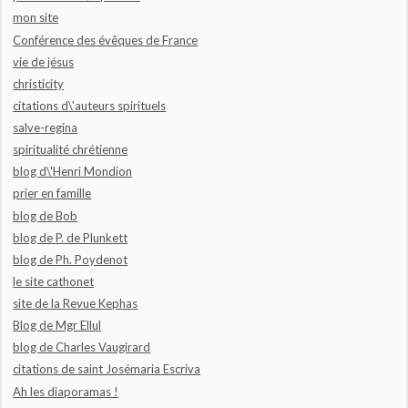
mon site
Conférence des évêques de France
vie de jésus
christicity
citations d\'auteurs spirituels
salve-regina
spiritualité chrétienne
blog d\'Henri Mondion
prier en famille
blog de Bob
blog de P. de Plunkett
blog de Ph. Poydenot
le site cathonet
site de la Revue Kephas
Blog de Mgr Ellul
blog de Charles Vaugirard
citations de saint Josémaria Escriva
Ah les diaporamas !