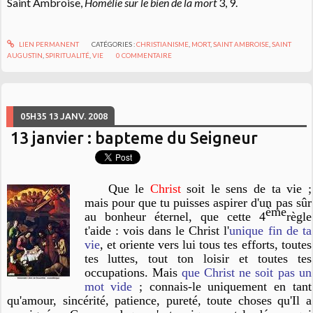
Saint Ambroise,
Homélie sur le bien de la mort
3, 9.
LIEN PERMANENT
CATÉGORIES :
CHRISTIANISME
,
MORT
,
SAINT AMBROISE
,
SAINT
AUGUSTIN
,
SPIRITUALITÉ
,
VIE
0
COMMENTAIRE
05H35
13
JANV. 2008
13 janvier : bapteme du Seigneur
Que le
Christ
soit le sens de ta vie ;
mais pour que tu puisses aspirer d'un pas sûr
ème
au bonheur éternel, que cette 4
règle
t'aide : vois dans le Christ l'
unique fin de ta
vie
, et oriente vers lui tous tes efforts, toutes
tes luttes, tout ton loisir et toutes tes
occupations. Mais
que Christ ne soit pas un
mot vide
; connais-le uniquement en tant
qu'amour, sincérité, patience, pureté, toute choses qu'Il a