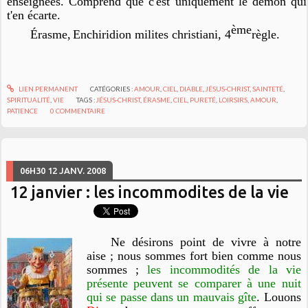
enseignées. Comprend que c'est uniquement le démon qui
t'en écarte.
ème
Érasme,
Enchiridion milites christiani
, 4
règle.
LIEN PERMANENT
CATÉGORIES :
AMOUR
,
CIEL
,
DIABLE
,
JÉSUS-CHRIST
,
SAINTETÉ
,
SPIRITUALITÉ
,
VIE
TAGS :
JÉSUS-CHRIST
,
ÉRASME
,
CIEL
,
PURETÉ
,
LOIRSIRS
,
AMOUR
,
PATIENCE
0
COMMENTAIRE
06H30
12
JANV. 2008
12 janvier : les incommodites de la vie
Ne désirons point de vivre à notre
aise ; nous sommes fort bien comme nous
sommes ;
les incommodités de la vie
présente peuvent se comparer à une nuit
qui se passe dans un mauvais gîte
. Louons