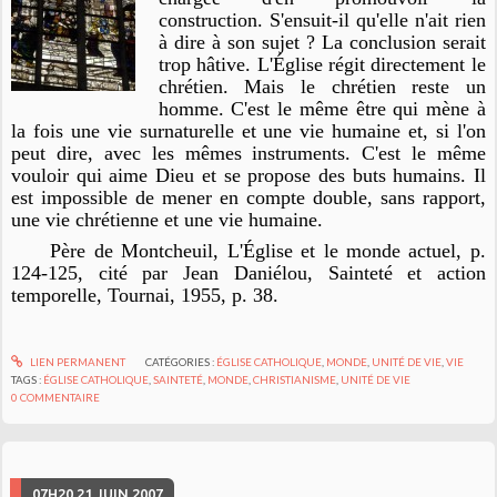
construction. S'ensuit-il qu'elle n'ait rien
à dire à son sujet ? La conclusion serait
trop hâtive. L'Église régit directement le
chrétien. Mais le chrétien reste un
homme. C'est le même être qui mène à
la fois une vie surnaturelle et une vie humaine et, si l'on
peut dire, avec les mêmes instruments. C'est le même
vouloir qui aime Dieu et se propose des buts humains. Il
est impossible de mener en compte double, sans rapport,
une vie chrétienne et une vie humaine.
Père de Montcheuil,
L'Église et le monde actuel
, p.
124-125, cité par Jean Daniélou,
Sainteté et action
temporelle
, Tournai, 1955, p. 38.
LIEN PERMANENT
CATÉGORIES :
ÉGLISE CATHOLIQUE
,
MONDE
,
UNITÉ DE VIE
,
VIE
TAGS :
ÉGLISE CATHOLIQUE
,
SAINTETÉ
,
MONDE
,
CHRISTIANISME
,
UNITÉ DE VIE
0
COMMENTAIRE
07H20
21
JUIN 2007