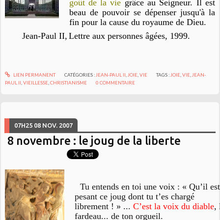
goût de la vie
grâce au Seigneur. Il est
beau de pouvoir se dépenser jusqu'à la
fin pour la cause du royaume de Dieu.
Jean-Paul II,
Lettre aux personnes âgée
s, 1999.
LIEN PERMANENT
CATÉGORIES :
JEAN-PAUL II
,
JOIE
,
VIE
TAGS :
JOIE
,
VIE
,
JEAN-
PAUL II
,
VIEILLESSE
,
CHRISTIANISME
0
COMMENTAIRE
07H25
08
NOV. 2007
8 novembre : le joug de la liberte
Tu entends en toi une voix : « Qu’il est
pesant ce joug dont tu t’es chargé
librement ! » ...
C’est la voix du diable
, 
fardeau... de ton orgueil.