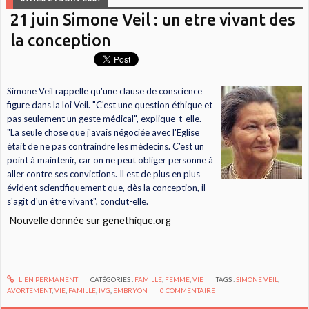
21 juin Simone Veil : un etre vivant des
la conception
S
imone Veil rappelle qu'une clause de conscience
figure dans la loi Veil.
"C'est une question éthique et
pas seulement un geste médical",
explique-t-elle.
"La seule chose que j'avais négociée avec l'Eglise
était de ne pas contraindre les médecins. C'est un
point à maintenir, car on ne peut obliger personne à
aller contre ses convictions.
Il est de plus en plus
évident scientifiquement que, dès la conception, il
s'agit d'un être vivant",
conclut-elle.
Nouvelle donnée sur genethique.org
LIEN PERMANENT
CATÉGORIES :
FAMILLE
,
FEMME
,
VIE
TAGS :
SIMONE VEIL
,
AVORTEMENT
,
VIE
,
FAMILLE
,
IVG
,
EMBRYON
0
COMMENTAIRE