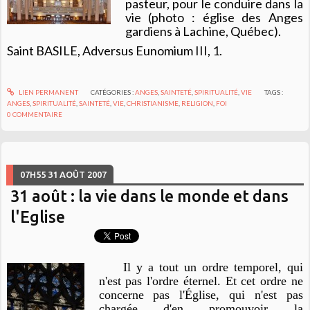
pasteur, pour le conduire dans la
vie (photo : église des Anges
gardiens à Lachine, Québec).
Saint BASILE,
Adversus Eunomium
III, 1.
LIEN PERMANENT
CATÉGORIES :
ANGES
,
SAINTETÉ
,
SPIRITUALITÉ
,
VIE
TAGS :
ANGES
,
SPIRITUALITÉ
,
SAINTETÉ
,
VIE
,
CHRISTIANISME
,
RELIGION
,
FOI
0
COMMENTAIRE
07H55
31
AOÛT 2007
31 août : la vie dans le monde et dans
l'Eglise
Il y a tout un ordre temporel, qui
n'est pas l'ordre éternel. Et cet ordre ne
concerne pas l'Église, qui n'est pas
chargée d'en promouvoir la