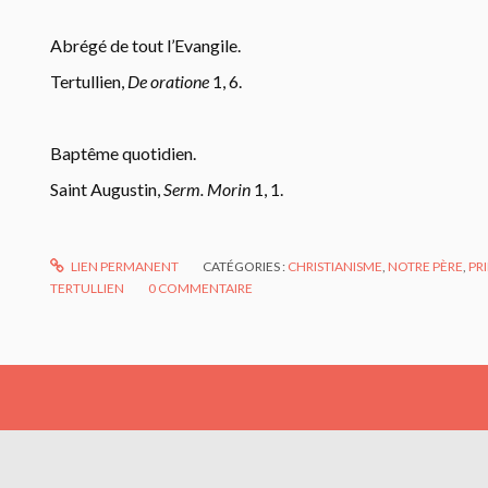
Abrégé de tout l’Evangile.
Tertullien,
De oratione
1, 6.
Baptême quotidien.
Saint Augustin,
Serm. Morin
1, 1.
LIEN PERMANENT
CATÉGORIES :
CHRISTIANISME
,
NOTRE PÈRE
,
PR
TERTULLIEN
0
COMMENTAIRE