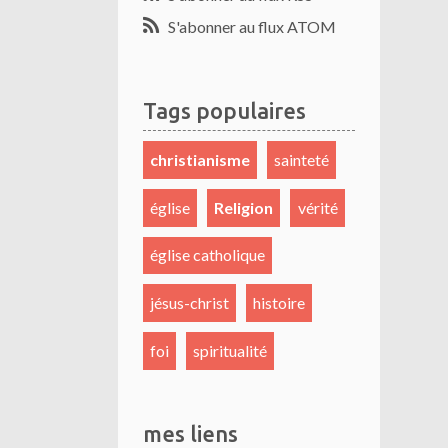
S'abonner au flux ATOM
Tags populaires
christianisme
sainteté
église
Religion
vérité
église catholique
jésus-christ
histoire
foi
spiritualité
mes liens