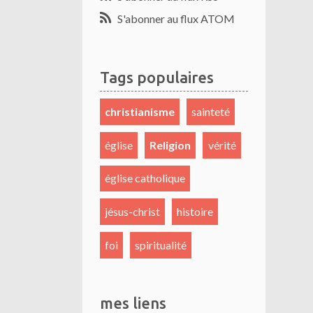
S'abonner au flux ATOM
Tags populaires
christianisme
sainteté
église
Religion
vérité
église catholique
jésus-christ
histoire
foi
spiritualité
mes liens