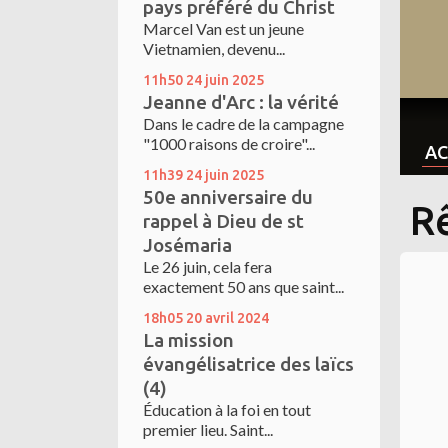
pays préféré du Christ
Marcel Van est un jeune
Vietnamien, devenu...
11h50
24
juin 2025
Jeanne d'Arc : la vérité
Dans le cadre de la campagne
"1000 raisons de croire"...
AC
11h39
24
juin 2025
50e anniversaire du
R
rappel à Dieu de st
Josémaria
Le 26 juin, cela fera
exactement 50 ans que saint...
18h05
20
avril 2024
La mission
évangélisatrice des laïcs
(4)
Éducation à la foi en tout
premier lieu. Saint...