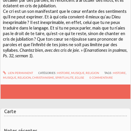
détailler par des paroles, ils renoncent à articuler des mots, et ils
éclatent en cris de jubilation.
Ce cri est un son manifestant que le cœur enfante des sentiments
qu’il ne peut exprimer. Et à qui cela convient-il mieux qu’au Dieu
inexprimable ? Il est inexprimable, en effet, celui que tu ne peux
traduire dans le langage. Et si tu ne peux parler, mais que tu n’aies
pas le droit de te taire, qu’est-ce qui te reste, sinon de chanter en
cris de jubilation ? Que ton cœur se réjouisse sans prononcer de
paroles et que l’infinité de tes joies ne soit pas limitée par des
syllabes.
Chantez bien, avec des cris de joie
. » (
Enarrationes in psalmos,
Ps. 32, sermon 1
).
LIEN PERMANENT
CATÉGORIES :
HISTOIRE
,
MUSIQUE
,
RELIGION
TAGS :
HISTOIRE
,
MUSIQUE
,
RELIGION
,
CHRISTIANISME
,
SPIRITUALITE
,
EGLISE
0
COMMENTAIRE
Carte
Notes récentes