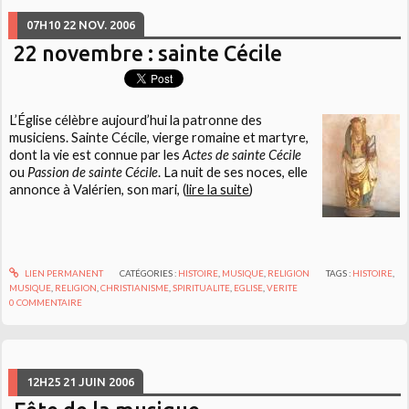
07H10
22
NOV. 2006
22 novembre : sainte Cécile
L’Église célèbre aujourd’hui la patronne des
musiciens. Sainte Cécile, vierge romaine et martyre,
dont la vie est connue par les
Actes de sainte Cécile
ou
Passion de sainte Cécile
. La nuit de ses noces, elle
annonce à Valérien, son mari, (
lire la suite
)
LIEN PERMANENT
CATÉGORIES :
HISTOIRE
,
MUSIQUE
,
RELIGION
TAGS :
HISTOIRE
,
MUSIQUE
,
RELIGION
,
CHRISTIANISME
,
SPIRITUALITE
,
EGLISE
,
VERITE
0
COMMENTAIRE
12H25
21
JUIN 2006