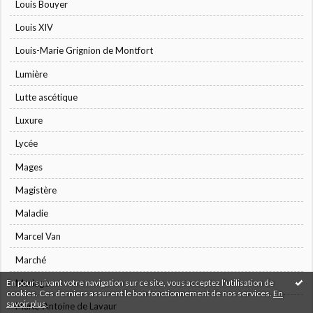
Louis Bouyer
Louis XIV
Louis-Marie Grignion de Montfort
Lumière
Lutte ascétique
Luxure
Lycée
Mages
Magistère
Maladie
Marcel Van
Marché
En poursuivant votre navigation sur ce site, vous acceptez l'utilisation de
Mariage
cookies. Ces derniers assurent le bon fonctionnement de nos services.
En
savoir plus
.
Marie-Antoine de Lavaur