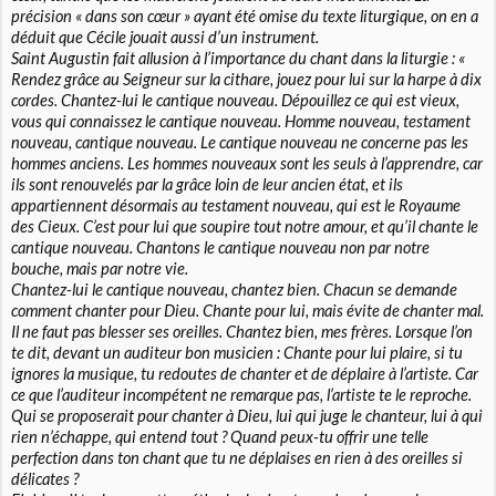
précision « dans son cœur » ayant été omise du texte liturgique, on en a
déduit que Cécile jouait aussi d’un instrument.
Saint Augustin fait allusion à l’importance du chant dans la liturgie : «
Rendez grâce au Seigneur sur la cithare, jouez pour lui sur la harpe à dix
cordes. Chantez-lui le cantique nouveau
. Dépouillez ce qui est vieux,
vous qui connaissez le cantique nouveau. Homme nouveau, testament
nouveau, cantique nouveau. Le cantique nouveau ne concerne pas les
hommes anciens. Les hommes nouveaux sont les seuls à l’apprendre, car
ils sont renouvelés par la grâce loin de leur ancien état, et ils
appartiennent désormais au testament nouveau, qui est le Royaume
des Cieux. C’est pour lui que soupire tout notre amour, et qu’il chante le
cantique nouveau. Chantons le cantique nouveau non par notre
bouche, mais par notre vie.
Chantez-lui le cantique nouveau, chantez bien
. Chacun se demande
comment chanter pour Dieu. Chante pour lui, mais évite de chanter mal.
Il ne faut pas blesser ses oreilles. Chantez bien, mes frères. Lorsque l’on
te dit, devant un auditeur bon musicien : Chante pour lui plaire, si tu
ignores la musique, tu redoutes de chanter et de déplaire à l’artiste. Car
ce que l’auditeur incompétent ne remarque pas, l’artiste te le reproche.
Qui se proposerait pour chanter à Dieu, lui qui juge le chanteur, lui à qui
rien n’échappe, qui entend tout ? Quand peux-tu offrir une telle
perfection dans ton chant que tu ne déplaises en rien à des oreilles si
délicates ?