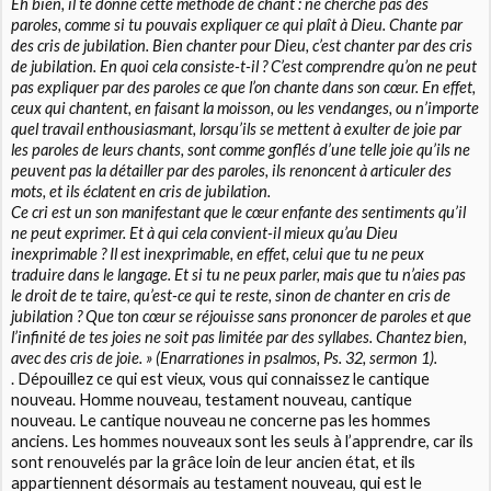
Eh bien, il te donne cette méthode de chant : ne cherche pas des
paroles, comme si tu pouvais expliquer ce qui plaît à Dieu. Chante par
des cris de jubilation. Bien chanter pour Dieu, c’est chanter par des cris
de jubilation. En quoi cela consiste-t-il ? C’est comprendre qu’on ne peut
pas expliquer par des paroles ce que l’on chante dans son cœur. En effet,
ceux qui chantent, en faisant la moisson, ou les vendanges, ou n’importe
quel travail enthousiasmant, lorsqu’ils se mettent à exulter de joie par
les paroles de leurs chants, sont comme gonflés d’une telle joie qu’ils ne
peuvent pas la détailler par des paroles, ils renoncent à articuler des
mots, et ils éclatent en cris de jubilation.
Ce cri est un son manifestant que le cœur enfante des sentiments qu’il
ne peut exprimer. Et à qui cela convient-il mieux qu’au Dieu
inexprimable ? Il est inexprimable, en effet, celui que tu ne peux
traduire dans le langage. Et si tu ne peux parler, mais que tu n’aies pas
le droit de te taire, qu’est-ce qui te reste, sinon de chanter en cris de
jubilation ? Que ton cœur se réjouisse sans prononcer de paroles et que
l’infinité de tes joies ne soit pas limitée par des syllabes.
Chantez bien,
avec des cris de joie
. » (
Enarrationes in psalmos, Ps. 32, sermon 1
).
. Dépouillez ce qui est vieux, vous qui connaissez le cantique
nouveau. Homme nouveau, testament nouveau, cantique
nouveau. Le cantique nouveau ne concerne pas les hommes
anciens. Les hommes nouveaux sont les seuls à l’apprendre, car ils
sont renouvelés par la grâce loin de leur ancien état, et ils
appartiennent désormais au testament nouveau, qui est le