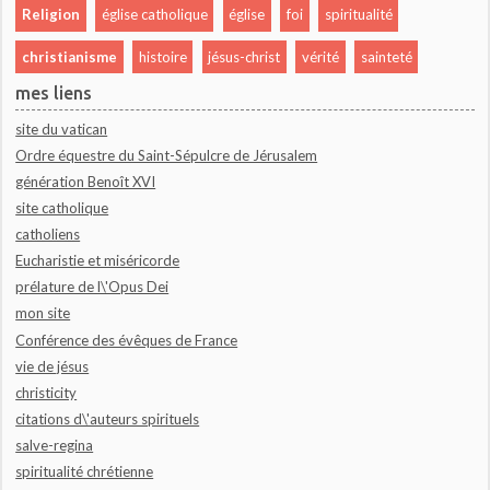
Religion
église catholique
église
foi
spiritualité
christianisme
histoire
jésus-christ
vérité
sainteté
mes liens
site du vatican
Ordre équestre du Saint-Sépulcre de Jérusalem
génération Benoît XVI
site catholique
catholiens
Eucharistie et miséricorde
prélature de l\'Opus Dei
mon site
Conférence des évêques de France
vie de jésus
christicity
citations d\'auteurs spirituels
salve-regina
spiritualité chrétienne