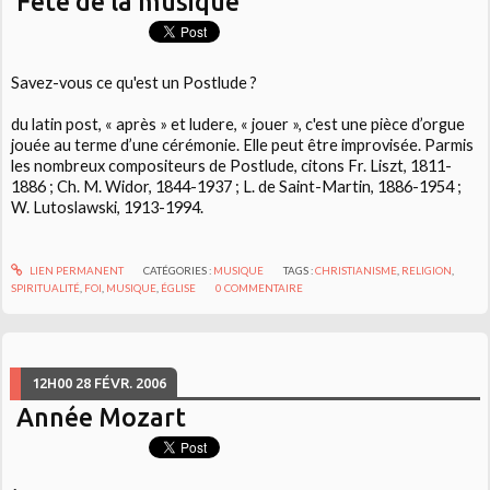
Fête de la musique
Savez-vous ce qu'est un Postlude ?
du latin post, « après » et ludere, « jouer », c'est une pièce d’orgue
jouée au terme d’une cérémonie. Elle peut être improvisée. Parmis
les nombreux compositeurs de Postlude, citons Fr. Liszt, 1811-
1886 ; Ch. M. Widor, 1844-1937 ; L. de Saint-Martin, 1886-1954 ;
W. Lutoslawski, 1913-1994.
LIEN PERMANENT
CATÉGORIES :
MUSIQUE
TAGS :
CHRISTIANISME
,
RELIGION
,
SPIRITUALITÉ
,
FOI
,
MUSIQUE
,
ÉGLISE
0
COMMENTAIRE
12H00
28
FÉVR. 2006
Année Mozart