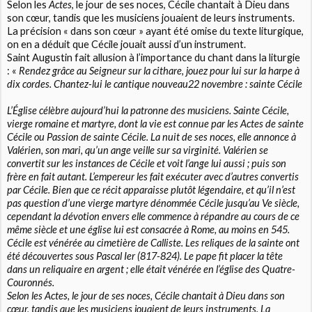
Selon les
Actes
, le jour de ses noces, Cécile chantait à Dieu dans
son cœur, tandis que les musiciens jouaient de leurs instruments.
La précision « dans son cœur » ayant été omise du texte liturgique,
on en a déduit que Cécile jouait aussi d’un instrument.
Saint Augustin fait allusion à l’importance du chant dans la liturgie
: «
Rendez grâce au Seigneur sur la cithare, jouez pour lui sur la harpe à
dix cordes. Chantez-lui le cantique nouveau22 novembre : sainte Cécile
L’Église célèbre aujourd’hui la patronne des musiciens. Sainte Cécile,
vierge romaine et martyre, dont la vie est connue par les
Actes de sainte
Cécile
ou
Passion de sainte Cécile
. La nuit de ses noces, elle annonce à
Valérien, son mari, qu’un ange veille sur sa virginité. Valérien se
convertit sur les instances de Cécile et voit l’ange lui aussi ; puis son
frère en fait autant. L’empereur les fait exécuter avec d’autres convertis
par Cécile. Bien que ce récit apparaisse plutôt légendaire, et qu’il n’est
pas question d’une vierge martyre dénommée Cécile jusqu’au Ve siècle,
cependant la dévotion envers elle commence à répandre au cours de ce
même siècle et une église lui est consacrée à Rome, au moins en 545.
Cécile est vénérée au cimetière de Calliste. Les reliques de la sainte ont
été découvertes sous Pascal Ier (817-824). Le pape fit placer la tête
dans un reliquaire en argent ; elle était vénérée en l’église des Quatre-
Couronnés.
Selon les
Actes
, le jour de ses noces, Cécile chantait à Dieu dans son
cœur, tandis que les musiciens jouaient de leurs instruments. La