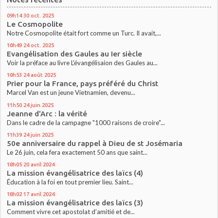
09h14
30
oct. 2025
Le Cosmopolite
Notre Cosmopolite était fort comme un Turc. Il avait,...
10h49
24
oct. 2025
Evangélisation des Gaules au Ier siècle
Voir la préface au livre L'évangélisaion des Gaules au...
10h53
24
août 2025
Prier pour la France, pays préféré du Christ
Marcel Van est un jeune Vietnamien, devenu...
11h50
24
juin 2025
Jeanne d'Arc : la vérité
Dans le cadre de la campagne "1000 raisons de croire"...
11h39
24
juin 2025
50e anniversaire du rappel à Dieu de st Josémaria
Le 26 juin, cela fera exactement 50 ans que saint...
18h05
20
avril 2024
La mission évangélisatrice des laïcs (4)
Éducation à la foi en tout premier lieu. Saint...
18h02
17
avril 2024
La mission évangélisatrice des laïcs (3)
Comment vivre cet apostolat d’amitié et de...