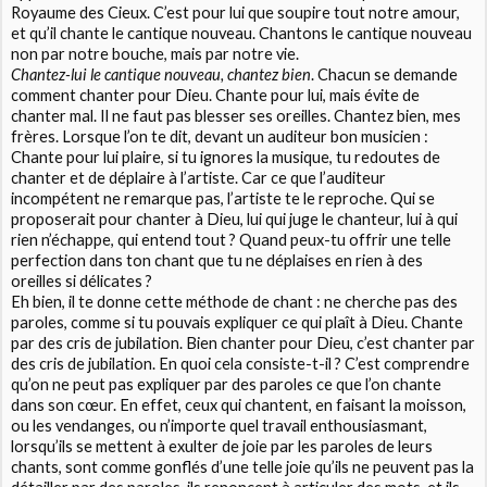
Royaume des Cieux. C’est pour lui que soupire tout notre amour,
et qu’il chante le cantique nouveau. Chantons le cantique nouveau
non par notre bouche, mais par notre vie.
Chantez-lui le cantique nouveau, chantez bien
. Chacun se demande
comment chanter pour Dieu. Chante pour lui, mais évite de
chanter mal. Il ne faut pas blesser ses oreilles. Chantez bien, mes
frères. Lorsque l’on te dit, devant un auditeur bon musicien :
Chante pour lui plaire, si tu ignores la musique, tu redoutes de
chanter et de déplaire à l’artiste. Car ce que l’auditeur
incompétent ne remarque pas, l’artiste te le reproche. Qui se
proposerait pour chanter à Dieu, lui qui juge le chanteur, lui à qui
rien n’échappe, qui entend tout ? Quand peux-tu offrir une telle
perfection dans ton chant que tu ne déplaises en rien à des
oreilles si délicates ?
Eh bien, il te donne cette méthode de chant : ne cherche pas des
paroles, comme si tu pouvais expliquer ce qui plaît à Dieu. Chante
par des cris de jubilation. Bien chanter pour Dieu, c’est chanter par
des cris de jubilation. En quoi cela consiste-t-il ? C’est comprendre
qu’on ne peut pas expliquer par des paroles ce que l’on chante
dans son cœur. En effet, ceux qui chantent, en faisant la moisson,
ou les vendanges, ou n’importe quel travail enthousiasmant,
lorsqu’ils se mettent à exulter de joie par les paroles de leurs
chants, sont comme gonflés d’une telle joie qu’ils ne peuvent pas la