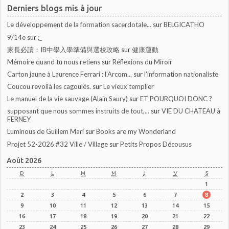
Derniers blogs mis à jour
Le développement de la formation sacerdotale...
sur
BELGICATHO
9/14e
sur
;_
家長必讀：IB中學入學準備與選校攻略
sur
健康運動
Mémoire quand tu nous retiens
sur
Réflexions du Miroir
Carton jaune à Laurence Ferrari : l’Arcom...
sur
l'information nationaliste
Coucou revoilà les cagoulés.
sur
Le vieux templier
Le manuel de la vie sauvage (Alain Saury)
sur
ET POURQUOI DONC ?
supposant que nous sommes instruits de tout,...
sur
VIE DU CHATEAU à
FERNEY
Luminous de Guillem Marí
sur
Books are my Wonderland
Projet 52-2026 #32 Ville / Village
sur
Petits Propos Décousus
Août 2026
D
L
M
M
J
V
S
1
2
3
4
5
6
7
8
9
10
11
12
13
14
15
16
17
18
19
20
21
22
23
24
25
26
27
28
29