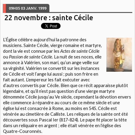
09H05
03
JANV. 1999
22 novembre : sainte Cécile
L’Église célèbre aujourd’hui la patronne des
musiciens. Sainte Cécile, vierge romaine et martyre,
dont la vie est connue par les
Actes de sainte Cécile
ou
Passion de sainte Cécile
. La nuit de ses noces, elle
annonce à Valérien, son mari, qu’un ange veille sur
sa virginité. Valérien se convertit sur les instances
de Cécile et voit l’ange lui aussi ; puis son frère en
fait autant. L’empereur les fait exécuter avec
d’autres convertis par Cécile. Bien que ce récit apparaisse plutôt
légendaire, et qu’il n’est pas question d’une vierge martyre
dénommée Cécile jusqu’au Ve siècle, cependant la dévotion envers
elle commence à répandre au cours de ce même siècle et une
église lui est consacrée à Rome, au moins en 545. Cécile est
vénérée au cimetière de Calliste. Les reliques de la sainte ont été
découvertes sous Pascal Ier (817-824). Le pape fit placer la tête
dans un reliquaire en argent ; elle était vénérée en l’église des
Quatre-Couronnés.