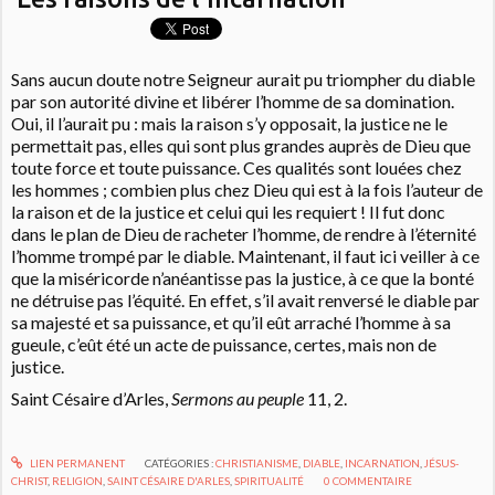
Sans aucun doute notre Seigneur aurait pu triompher du diable
par son autorité divine et libérer l’homme de sa domination.
Oui, il l’aurait pu : mais la raison s’y opposait, la justice ne le
permettait pas, elles qui sont plus grandes auprès de Dieu que
toute force et toute puissance. Ces qualités sont louées chez
les hommes ; combien plus chez Dieu qui est à la fois l’auteur de
la raison et de la justice et celui qui les requiert ! Il fut donc
dans le plan de Dieu de racheter l’homme, de rendre à l’éternité
l’homme trompé par le diable. Maintenant, il faut ici veiller à ce
que la miséricorde n’anéantisse pas la justice, à ce que la bonté
ne détruise pas l’équité. En effet, s’il avait renversé le diable par
sa majesté et sa puissance, et qu’il eût arraché l’homme à sa
gueule, c’eût été un acte de puissance, certes, mais non de
justice.
Saint Césaire d’Arles,
Sermons au peuple
11, 2.
LIEN PERMANENT
CATÉGORIES :
CHRISTIANISME
,
DIABLE
,
INCARNATION
,
JÉSUS-
CHRIST
,
RELIGION
,
SAINT CÉSAIRE D'ARLES
,
SPIRITUALITÉ
0
COMMENTAIRE