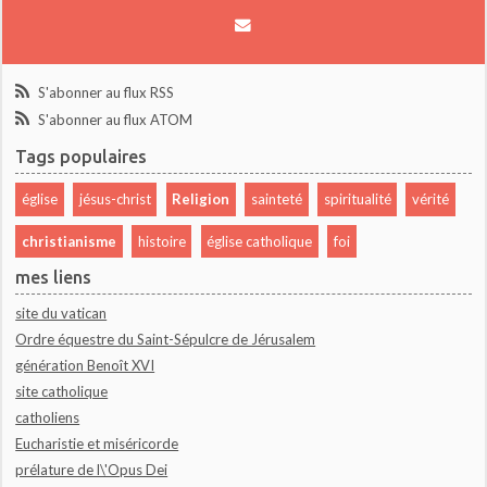
S'abonner au flux RSS
S'abonner au flux ATOM
Tags populaires
église
jésus-christ
Religion
sainteté
spiritualité
vérité
christianisme
histoire
église catholique
foi
mes liens
site du vatican
Ordre équestre du Saint-Sépulcre de Jérusalem
génération Benoît XVI
site catholique
catholiens
Eucharistie et miséricorde
prélature de l\'Opus Dei