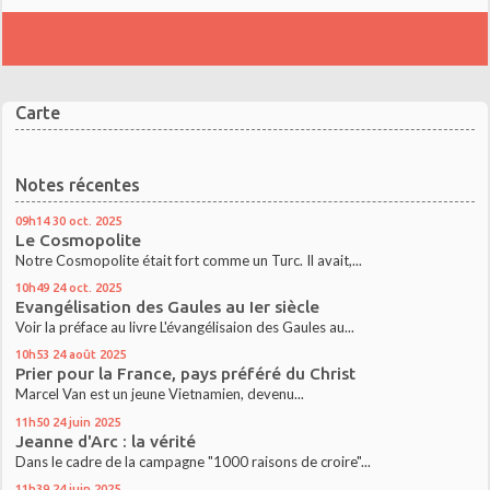
Carte
Notes récentes
09h14
30
oct. 2025
Le Cosmopolite
Notre Cosmopolite était fort comme un Turc. Il avait,...
10h49
24
oct. 2025
Evangélisation des Gaules au Ier siècle
Voir la préface au livre L'évangélisaion des Gaules au...
10h53
24
août 2025
Prier pour la France, pays préféré du Christ
Marcel Van est un jeune Vietnamien, devenu...
11h50
24
juin 2025
Jeanne d'Arc : la vérité
Dans le cadre de la campagne "1000 raisons de croire"...
11h39
24
juin 2025