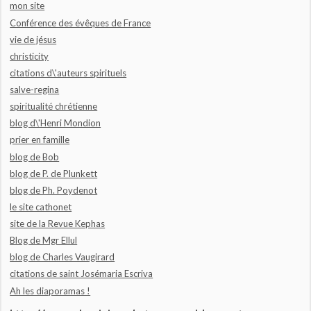
mon site
Conférence des évêques de France
vie de jésus
christicity
citations d\'auteurs spirituels
salve-regina
spiritualité chrétienne
blog d\'Henri Mondion
prier en famille
blog de Bob
blog de P. de Plunkett
blog de Ph. Poydenot
le site cathonet
site de la Revue Kephas
Blog de Mgr Ellul
blog de Charles Vaugirard
citations de saint Josémaria Escriva
Ah les diaporamas !