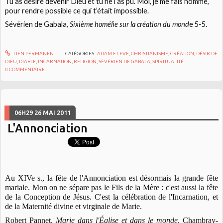
Tu as désiré devenir Dieu et tu ne l’as pu. Moi, je me fais homme,
pour rendre possible ce qui t’était impossible.
Sévérien de Gabala,
Sixième homélie sur la création du mond
e 5-5.
LIEN PERMANENT
CATÉGORIES :
ADAM ET EVE
,
CHRISTIANISME
,
CRÉATION
,
DÉSIR DE
DIEU
,
DIABLE
,
INCARNATION
,
RELIGION
,
SÉVÉRIEN DE GABALA
,
SPIRITUALITÉ
0
COMMENTAIRE
06H29
26
MAI 2011
L'Annonciation
Au XIVe s., la fête de l'Annonciation est désormais la grande fête
mariale. Mon on ne sépare pas le Fils de la Mère : c'est aussi la fête
de la Conception de Jésus. C'est la célébration de l'Incarnation, et
de la Maternité divine et virginale de Marie.
Robert Pannet,
Marie dans l'Église et dans le monde
, Chambray-