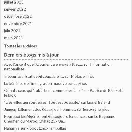
juillet 2023
janvier 2022
décembre 2021
novembre 2021
juin 2021
mars 2021
Toutes les archives
Derniers blogs mis à jour
Avec l'argent que l'Occident a envoyé à Kiev,...
sur
l'information
nationaliste
Insécurité : l'Etat est-il coupable ?...
sur
Métapo infos
Le bénéfice de l'immigration massive
sur
Lapinos
Climat : ceux qui ”rabâchent comme des ânes”
sur
Patrice de Plunkett :
le blog
”Des villes qui sont sûres. Tout est possible.”
sur
Lionel Baland
Jünger, Tallement des Réaux, et l'homme...
sur
Euro-Synergies
Pourquoi les Algérien ont-ils toujours tendance...
sur
Le Royaume
Chérifien du Maroc, Chihab25.«On...
Nahariya
sur
kibboutznick lamballais