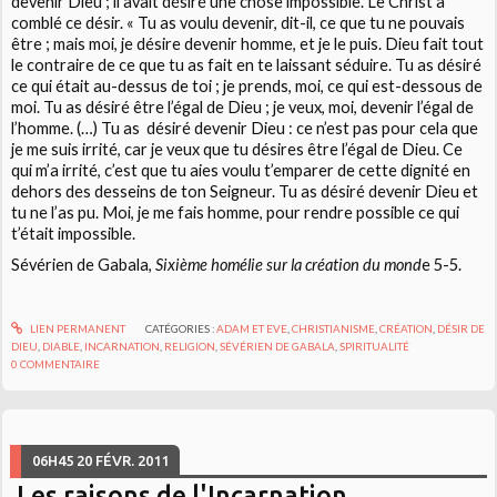
devenir Dieu ; il avait désiré une chose impossible. Le Christ a
comblé ce désir. « Tu as voulu devenir, dit-il, ce que tu ne pouvais
être ; mais moi, je désire devenir homme, et je le puis. Dieu fait tout
le contraire de ce que tu as fait en te laissant séduire. Tu as désiré
ce qui était au-dessus de toi ; je prends, moi, ce qui est-dessous de
moi. Tu as désiré être l’égal de Dieu ; je veux, moi, devenir l’égal de
l’homme. (…) Tu as désiré devenir Dieu : ce n’est pas pour cela que
je me suis irrité, car je veux que tu désires être l’égal de Dieu. Ce
qui m’a irrité, c’est que tu aies voulu t’emparer de cette dignité en
dehors des desseins de ton Seigneur. Tu as désiré devenir Dieu et
tu ne l’as pu. Moi, je me fais homme, pour rendre possible ce qui
t’était impossible.
Sévérien de Gabala,
Sixième homélie sur la création du mond
e 5-5.
LIEN PERMANENT
CATÉGORIES :
ADAM ET EVE
,
CHRISTIANISME
,
CRÉATION
,
DÉSIR DE
DIEU
,
DIABLE
,
INCARNATION
,
RELIGION
,
SÉVÉRIEN DE GABALA
,
SPIRITUALITÉ
0
COMMENTAIRE
06H45
20
FÉVR. 2011
Les raisons de l'Incarnation