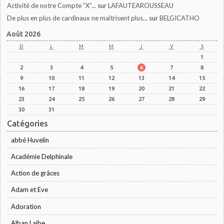
Activité de notre Compte ”X”...
sur
LAFAUTEAROUSSEAU
De plus en plus de cardinaux ne maîtrisent plus...
sur
BELGICATHO
Août 2026
D
L
M
M
J
V
S
1
2
3
4
5
6
7
8
9
10
11
12
13
14
15
16
17
18
19
20
21
22
23
24
25
26
27
28
29
30
31
Catégories
abbé Huvelin
Académie Delphinale
Action de grâces
Adam et Eve
Adoration
Alban Laibe