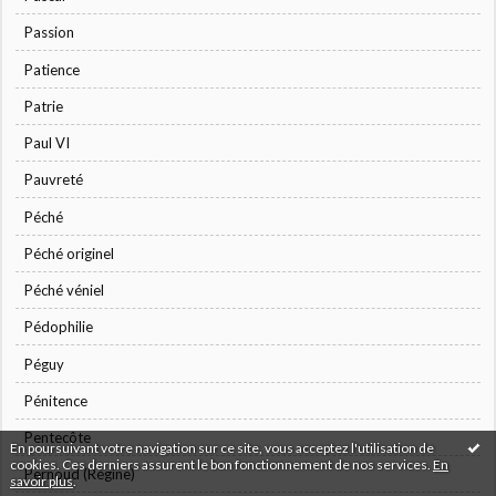
Passion
Patience
Patrie
Paul VI
Pauvreté
Péché
Péché originel
Péché véniel
Pédophilie
Péguy
Pénitence
Pentecôte
En poursuivant votre navigation sur ce site, vous acceptez l'utilisation de
cookies. Ces derniers assurent le bon fonctionnement de nos services.
En
Pernoud (Régine)
savoir plus
.