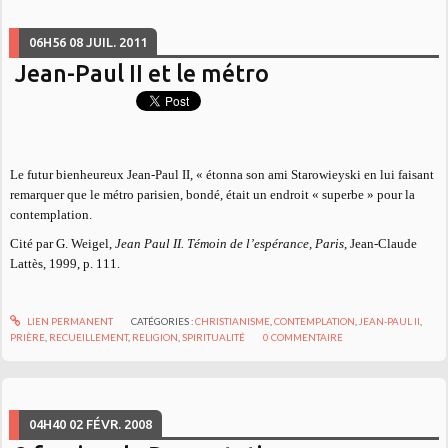
06H56
08
JUIL. 2011
Jean-Paul II et le métro
Le futur bienheureux Jean-Paul II, « étonna son ami Starowieyski en lui faisant
remarquer que le métro parisien, bondé, était un endroit « superbe » pour la
contemplation.
Cité par G. Weigel,
Jean Paul II. Témoin de l’espérance, Paris
, Jean-Claude
Lattès, 1999, p. 111.
LIEN PERMANENT
CATÉGORIES :
CHRISTIANISME
,
CONTEMPLATION
,
JEAN-PAUL II
,
PRIÈRE
,
RECUEILLEMENT
,
RELIGION
,
SPIRITUALITÉ
0
COMMENTAIRE
04H40
02
FÉVR. 2008