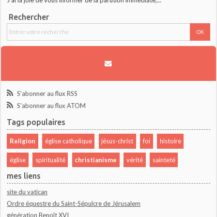
J'ai la joie de vous informer de la parution immédiate,...
Rechercher
S'abonner au flux RSS
S'abonner au flux ATOM
Tags populaires
Religion
église catholique
jésus-christ
foi
histoire
église
spiritualité
christianisme
vérité
sainteté
mes liens
site du vatican
Ordre équestre du Saint-Sépulcre de Jérusalem
génération Benoît XVI