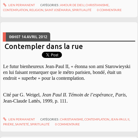
LIEN PERMANENT
CATÉGORIES :
AMOUR DE DIEU
,
CHRISTIANISME
,
CONTEMPLATION
,
RELIGION
,
SAINT JOSÉMARIA
,
SPIRITUALITÉ
0
COMMENTAIRE
06H07
14
AVRIL 2012
Contempler dans la rue
Le futur bienheureux Jean-Paul II, « étonna son ami Starowieyski
en lui faisant remarquer que le métro parisien, bondé, était un
endroit « superbe » pour la contemplation.
Cité par G. Weigel,
Jean Paul II. Témoin de l’espérance, Paris
,
Jean-Claude Lattès, 1999, p. 111.
LIEN PERMANENT
CATÉGORIES :
CHRISTIANISME
,
CONTEMPLATION
,
JEAN-PAUL II
,
PRIÈRE
,
SAINTETÉ
,
SPIRITUALITÉ
0
COMMENTAIRE