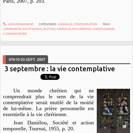
Paris, 2007, p. 203.
LIEN PERMANENT
CATÉGORIES :
ANIMAUX
,
CONTEMPLATION
TAGS :
COMPASSION
,
SOUFFRANCE
,
BUFFON
,
ANIMAUX
,
PHILOSOPHIE
,
CHRISTIANISME
0
COMMENTAIRE
07H10
03
SEPT. 2007
3 septembre : la vie contemplative
Un monde chrétien qui ne
comprendrait plus le sens de la vie
contemplative serait mutilé de la moitié
de lui-même. La prière personnelle est
essentielle à la vie chrétienne.
Jean Daniélou,
Société et action
temporelle
, Tournai, 1955, p. 20.