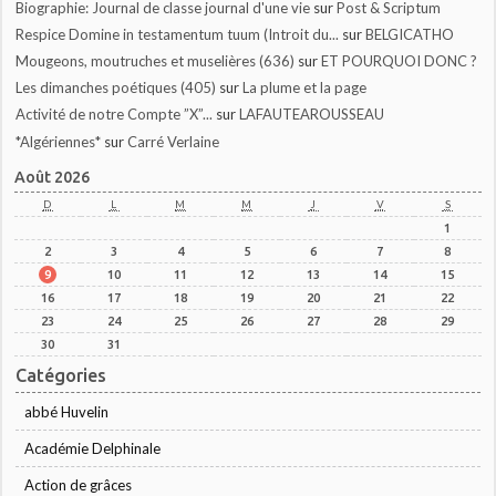
Biographie: Journal de classe journal d'une vie
sur
Post & Scriptum
Respice Domine in testamentum tuum (Introit du...
sur
BELGICATHO
Mougeons, moutruches et muselières (636)
sur
ET POURQUOI DONC ?
Les dimanches poétiques (405)
sur
La plume et la page
Activité de notre Compte ”X”...
sur
LAFAUTEAROUSSEAU
*Algériennes*
sur
Carré Verlaine
Août 2026
D
L
M
M
J
V
S
1
2
3
4
5
6
7
8
9
10
11
12
13
14
15
16
17
18
19
20
21
22
23
24
25
26
27
28
29
30
31
Catégories
abbé Huvelin
Académie Delphinale
Action de grâces