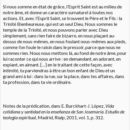
Si nous somme en état de grâce, l’Esprit Saint est au milieu de
notre âme, et donne un caractère surnaturel à toutes nos
actions. Et, avec l’Esprit Saint, se trouvent le Père et le Fils : la
Trinité Bienheureuse, qui est un seul Dieu. Nous sommes le
temple de la Trinité, et nous pouvons parler avec Dieu
simplement, sans rien faire de bizarre, en nous plaçant au-
dessus de nous-mêmes, en nous foulant nous-mêmes aux pieds,
comme l’on foule le raisin dans le pressoir, parce que nous ne
sommes rien. Nous nous mettons là, au fond de notre âme, pour
lui raconter ce qui nous arrive : en demandant, en adorant, en
expiant, en aimant. […] en le traitant de cette façon, avec
intimité, tu parviendras à être un bon enfant de Dieu et un
grand ami à lui : dans la rue, sur la place, dans tes affaires, dans
ta profession, dans ta vie ordinaire.
Notes de la prédication, dans E. Burckhart-J.
López,
Vida
cotidiana y santidad en la enseñanza de San Josemaría.
Estudio de
teología espiritual
, Madrid, Rialp, 2011, vol. 1, p. 312.