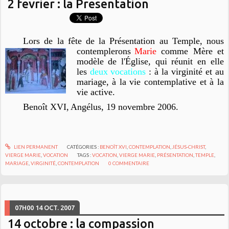
2 fevrier : la Presentation
Lors de la fête de la Présentation au Temple, nous
contemplerons
Marie
comme Mère et
modèle de l'Église, qui réunit en elle
les
deux vocations
: à la virginité et au
mariage, à la vie contemplative et à la
vie active.
Benoît XVI,
Angélus
, 19 novembre 2006.
LIEN PERMANENT
CATÉGORIES :
BENOÎT XVI
,
CONTEMPLATION
,
JÉSUS-CHRIST
,
VIERGE MARIE
,
VOCATION
TAGS :
VOCATION
,
VIERGE MARIE
,
PRÉSENTATION
,
TEMPLE
,
MARIAGE
,
VIRGINITÉ
,
CONTEMPLATION
0
COMMENTAIRE
07H00
14
OCT. 2007
14 octobre : la compassion