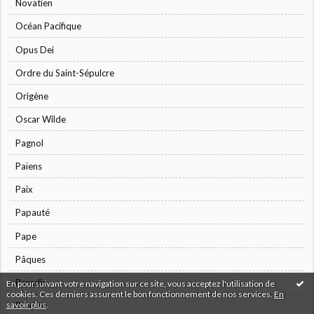
Novatien
Océan Pacifique
Opus Dei
Ordre du Saint-Sépulcre
Origène
Oscar Wilde
Pagnol
Païens
Paix
Papauté
Pape
Pâques
Paradis
En poursuivant votre navigation sur ce site, vous acceptez l'utilisation de
cookies. Ces derniers assurent le bon fonctionnement de nos services.
En
savoir plus
.
Pardon