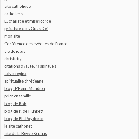
site catholique
catholiens
Eucharistie et miséricorde
prélature de l\'Opus Dei
mon site
Conférence des évêques de France
vie de jésus
christicity
citations d\'auteurs spirituels
salve-regina
spiritualité chrétienne
blog d\'Henri Mondion
prier en famille
blog de Bob
blog de P. de Plunkett
blog de Ph. Poydenot
le site cathonet
site de la Revue Kephas