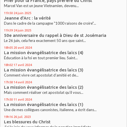
Prier pour la France, pays préféré du Christ
Marcel Van est un jeune Vietnamien, devenu...
11h50
24
juin 2025
Jeanne d'Arc : la vérité
Dans le cadre de la campagne "1000 raisons de croire"...
11h39
24
juin 2025
50e anniversaire du rappel à Dieu de st Josémaria
Le 26 juin, cela fera exactement 50 ans que saint...
18h05
20
avril 2024
La mission évangélisatrice des laïcs (4)
Éducation à la foi en tout premier lieu. Saint...
18h02
17
avril 2024
La mission évangélisatrice des laïcs (3)
Comment vivre cet apostolat d’amitié et de...
17h58
14
avril 2024
La mission évangélisatrice des laïcs (2)
Mais comment réaliser cet apostolat qu’il vous...
17h50
11
avril 2024
La mission évangélisatrice des laïcs (1)
Une de mes collègues canonistes, italienne, a écrit dans...
19h16
26
juil. 2023
Les blessures du Christ