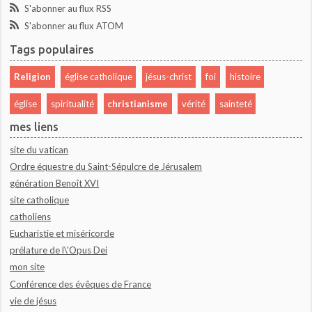
S'abonner au flux RSS
S'abonner au flux ATOM
Tags populaires
Religion
église catholique
jésus-christ
foi
histoire
église
spiritualité
christianisme
vérité
sainteté
mes liens
site du vatican
Ordre équestre du Saint-Sépulcre de Jérusalem
génération Benoît XVI
site catholique
catholiens
Eucharistie et miséricorde
prélature de l\'Opus Dei
mon site
Conférence des évêques de France
vie de jésus