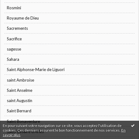
Rosmini
Royaume de Dieu
Sacrements
Sacrifice
sagesse
Sahara
Saint Alphonse-Marie de Liguori
saint Ambroise
Saint Anselme
saint Augustin
Saint Bernard
Saint Bonaventure
En poursuivant votre navigation sur ce site, vous acceptez l'utilisation de
cookies. Ces derniers assurent le bon fonctionnement de nos services.
En
Saint Césaire d'Arles
savoir plus
.