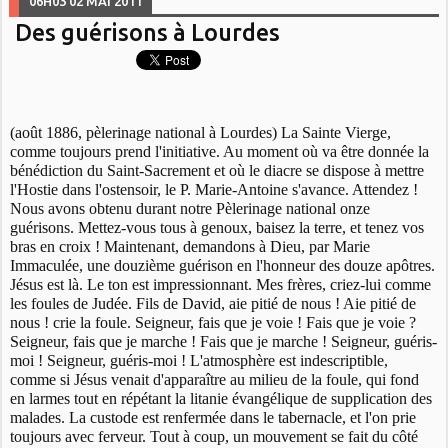
06H03
02
MAI 2011
Des guérisons à Lourdes
(août 1886, pèlerinage national à Lourdes) La Sainte Vierge,
comme toujours prend l'initiative. Au moment où va être donnée la
bénédiction du Saint-Sacrement et où le diacre se dispose à mettre
l'Hostie dans l'ostensoir, le P. Marie-Antoine s'avance. Attendez !
Nous avons obtenu durant notre Pèlerinage national onze
guérisons. Mettez-vous tous à genoux, baisez la terre, et tenez vos
bras en croix ! Maintenant, demandons à Dieu, par Marie
Immaculée, une douzième guérison en l'honneur des douze apôtres.
Jésus est là. Le ton est impressionnant. Mes frères, criez-lui comme
les foules de Judée. Fils de David, aie pitié de nous ! Aie pitié de
nous ! crie la foule. Seigneur, fais que je voie ! Fais que je voie ?
Seigneur, fais que je marche ! Fais que je marche ! Seigneur, guéris-
moi ! Seigneur, guéris-moi ! L'atmosphère est indescriptible,
comme si Jésus venait d'apparaître au milieu de la foule, qui fond
en larmes tout en répétant la litanie évangélique de supplication des
malades. La custode est renfermée dans le tabernacle, et l'on prie
toujours avec ferveur. Tout à coup, un mouvement se fait du côté