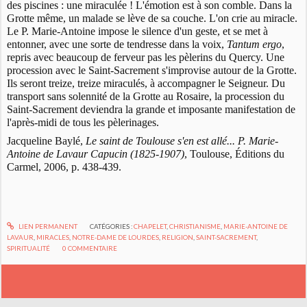
des piscines : une miraculée ! L'émotion est à son comble. Dans la
Grotte même, un malade se lève de sa couche. L'on crie au miracle.
Le P. Marie-Antoine impose le silence d'un geste, et se met à
entonner, avec une sorte de tendresse dans la voix,
Tantum ergo
,
repris avec beaucoup de ferveur pas les pèlerins du Quercy. Une
procession avec le Saint-Sacrement s'improvise autour de la Grotte.
Ils seront treize, treize miraculés, à accompagner le Seigneur. Du
transport sans solennité de la Grotte au Rosaire, la procession du
Saint-Sacrement deviendra la grande et imposante manifestation de
l'après-midi de tous les pèlerinages.
Jacqueline Baylé,
Le saint de Toulouse s'en est allé... P. Marie-
Antoine de Lavaur Capucin (1825-1907)
, Toulouse, Éditions du
Carmel, 2006, p. 438-439.
LIEN PERMANENT
CATÉGORIES :
CHAPELET
,
CHRISTIANISME
,
MARIE-ANTOINE DE
LAVAUR
,
MIRACLES
,
NOTRE-DAME DE LOURDES
,
RELIGION
,
SAINT-SACREMENT
,
SPIRITUALITÉ
0
COMMENTAIRE