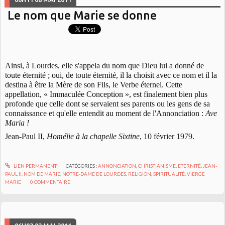
Le nom que Marie se donne
Ainsi, à Lourdes, elle s'appela du nom que Dieu lui a donné de
toute éternité ; oui, de toute éternité, il la choisit avec ce nom et il la
destina à être la Mère de son Fils, le Verbe éternel. Cette
appellation, « Immaculée Conception », est finalement bien plus
profonde que celle dont se servaient ses parents ou les gens de sa
connaissance et qu'elle entendit au moment de l'Annonciation :
Ave
Maria !
Jean-Paul II,
Homélie à la chapelle Sixtine
, 10 février 1979.
LIEN PERMANENT
CATÉGORIES :
ANNONCIATION
,
CHRISTIANISME
,
ETERNITÉ
,
JEAN-
PAUL II
,
NOM DE MARIE
,
NOTRE-DAME DE LOURDES
,
RELIGION
,
SPIRITUALITÉ
,
VIERGE
MARIE
0
COMMENTAIRE