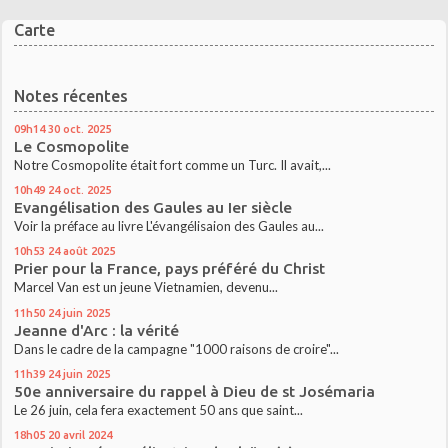
Carte
Notes récentes
09h14
30
oct. 2025
Le Cosmopolite
Notre Cosmopolite était fort comme un Turc. Il avait,...
10h49
24
oct. 2025
Evangélisation des Gaules au Ier siècle
Voir la préface au livre L'évangélisaion des Gaules au...
10h53
24
août 2025
Prier pour la France, pays préféré du Christ
Marcel Van est un jeune Vietnamien, devenu...
11h50
24
juin 2025
Jeanne d'Arc : la vérité
Dans le cadre de la campagne "1000 raisons de croire"...
11h39
24
juin 2025
50e anniversaire du rappel à Dieu de st Josémaria
Le 26 juin, cela fera exactement 50 ans que saint...
18h05
20
avril 2024