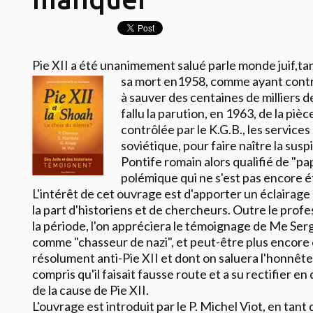
Pie XII a été unanimement salué parle monde juif,ta
sa mort en1958,
comme ayant contri
à sauver des centaines de milliers de
fallu la parution, en 1963, de la piè
contrôlée par le K.G.B., les services
soviétique, pour faire naître la suspi
Pontife romain alors qualifié de "pa
polémique qui ne s'est pas encore é
L'intérêt de cet ouvrage est d'apporter un éclairage 
la part d'historiens et de chercheurs. Outre le prof
la période, l'on appréciera le témoignage de Me Ser
comme "chasseur de nazi", et peut-être plus encore 
résolument anti-Pie XII et dont on saluera l'honnêteté
compris qu'il faisait fausse route et a su rectifier 
de la cause de Pie XII.
L'ouvrage est introduit par le P. Michel
Viot
, en tant