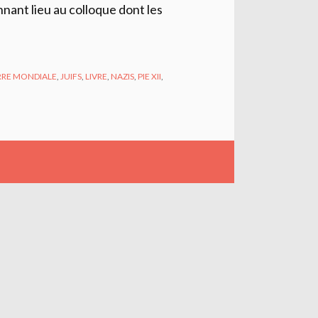
nnant lieu au colloque dont les
RRE MONDIALE
,
JUIFS
,
LIVRE
,
NAZIS
,
PIE XII
,