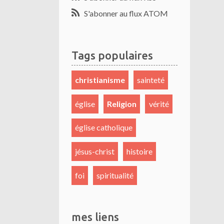
S'abonner au flux ATOM
Tags populaires
christianisme
sainteté
église
Religion
vérité
église catholique
jésus-christ
histoire
foi
spiritualité
mes liens