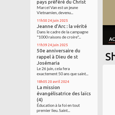
pays préféré du Christ
Marcel Van est un jeune
Vietnamien, devenu...
11h50
24
juin 2025
Jeanne d'Arc : la vérité
Dans le cadre de la campagne
"1000 raisons de croire"...
AC
11h39
24
juin 2025
50e anniversaire du
S
rappel à Dieu de st
Josémaria
Le 26 juin, cela fera
exactement 50 ans que saint...
18h05
20
avril 2024
La mission
évangélisatrice des laïcs
(4)
Éducation à la foi en tout
premier lieu. Saint...