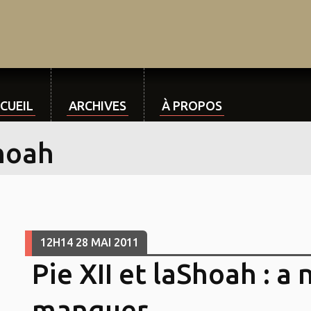
CUEIL
ARCHIVES
À PROPOS
hoah
12H14
28
MAI 2011
Pie XII et laShoah : a 
manquer