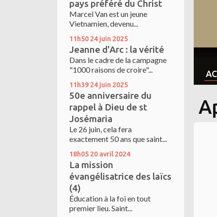
pays préféré du Christ
Marcel Van est un jeune
Vietnamien, devenu...
11h50
24
juin 2025
Jeanne d'Arc : la vérité
Dans le cadre de la campagne
"1000 raisons de croire"...
AC
11h39
24
juin 2025
50e anniversaire du
A
rappel à Dieu de st
Josémaria
Le 26 juin, cela fera
exactement 50 ans que saint...
18h05
20
avril 2024
La mission
évangélisatrice des laïcs
(4)
Éducation à la foi en tout
premier lieu. Saint...