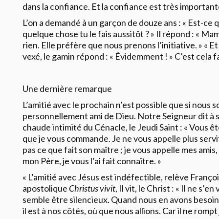
dans la confiance. Et la confiance est très important
L’on a demandé à un garçon de douze ans : « Est-c
quelque chose tu le fais aussitôt ? » Il répond : «
rien. Elle préfère que nous prenons l’initiative. » « Et
vexé, le gamin répond : « Évidemment ! » C’est cela fa
Une dernière remarque
L’amitié avec le prochain n’est possible que si nous
personnellement ami de Dieu. Notre Seigneur dit à s
chaude intimité du Cénacle, le Jeudi Saint : « Vous êt
que je vous commande. Je ne vous appelle plus servite
pas ce que fait son maître ; je vous appelle mes amis,
mon Père, je vous l’ai fait connaître. »
« L’amitié avec Jésus est indéfectible, relève Franço
apostolique
Christus vivit
, Il vit, le Christ : « Il ne s’
semble être silencieux. Quand nous en avons besoin, 
il est à nos côtés, où que nous allions. Car il ne romp