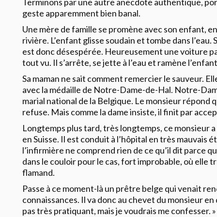
Terminons par une autre anecdote authentique, porta
geste apparemment bien banal.
urneau.blogspot.com
Une mère de famille se promène avec son enfant, en
rivière. L’enfant glisse soudain et tombe dans l’eau.
est donc désespérée. Heureusement une voiture pas
tout vu. Il s’arrête, se jette à l’eau et ramène l’enfant
Sa maman ne sait comment remercier le sauveur. Ell
avec la médaille de Notre-Dame-de-Hal. Notre-Dame
marial national de la Belgique. Le monsieur répond qu
refuse. Mais comme la dame insiste, il finit par accep
Longtemps plus tard, très longtemps, ce monsieur a
en Suisse. Il est conduit à l’hôpital en très mauvais ét
l’infirmière ne comprend rien de ce qu’il dit parce qu’
dans le couloir pour le cas, fort improbable, où elle 
flamand.
Passe à ce moment-là un prêtre belge qui venait rend
connaissances. Il va donc au chevet du monsieur en que
pas très pratiquant, mais je voudrais me confesser. »