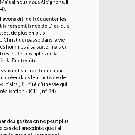
ais si nous nous éloignons, il
4).
l’avons dit, de fréquenter les
et la ressemblance de Dieu que
tes, de plus en plus
e Christ qui passe dans la vie
les hommes à sa suite, mais en
res et des disciples de la
rès la Pentecôte.
laïcs savent surmonter en eux-
nt créer dans leur activité de
s loisirs,] l’unité d’une vie qui
éalisation » (CFL, n° 34).
 par des gestes on ne peut plus
e cas de l’anecdote que j’ai
e visite au saint-sacrement