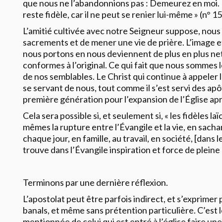
que nous ne l’abandonnions pas : Demeurez en moi. M
reste fidèle, car il ne peut se renier lui-même » (n° 15
L’amitié cultivée avec notre Seigneur suppose, nous 
sacrements et de mener une vie de prière. L’image 
nous portons en nous deviennent de plus en plus net
conformes à l’original. Ce qui fait que nous sommes l
de nos semblables. Le Christ qui continue à appeler 
se servant de nous, tout comme il s’est servi des apôt
première génération pour l’expansion de l’Église ap
Cela sera possible si, et seulement si, « les fidèles 
mêmes la rupture entre l’Évangile et la vie, en sacha
chaque jour, en famille, au travail, en société, [dans le
trouve dans l’Évangile inspiration et force de pleine r
Terminons par une dernière réflexion.
L’apostolat peut être parfois indirect, et s’exprimer
banals, et même sans prétention particulière. C’est l
mentionnée de celui qui est entré à l’église faire un