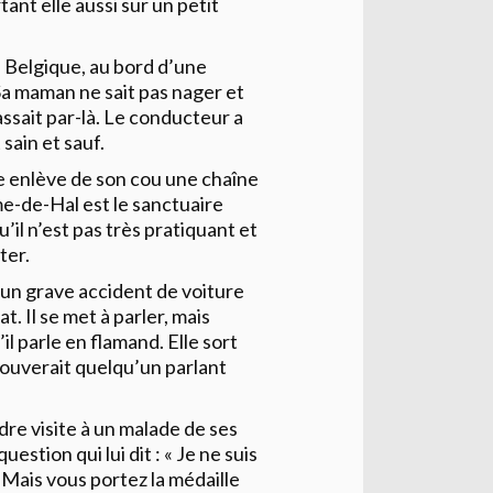
nt elle aussi sur un petit
 Belgique, au bord d’une
 Sa maman ne sait pas nager et
sait par-là. Le conducteur a
 sain et sauf.
e enlève de son cou une chaîne
-de-Hal est le sanctuaire
’il n’est pas très pratiquant et
ter.
 un grave accident de voiture
at. Il se met à parler, mais
il parle en flamand. Elle sort
trouverait quelqu’un parlant
re visite à un malade de ses
stion qui lui dit : « Je ne suis
 Mais vous portez la médaille