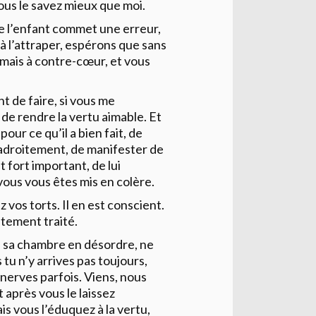
Vous le savez mieux que moi.
ue l’enfant commet une erreur,
, à l’attraper, espérons que sans
, mais à contre-cœur, et vous
nt de faire, si vous me
de rendre la vertu aimable. Et
pour ce qu’il a bien fait, de
ladroitement, de manifester de
st fort important, de lui
ous vous êtes mis en colère.
 vos torts. Il en est conscient.
stement traité.
se sa chambre en désordre, ne
is tu n’y arrives pas toujours,
nerves parfois. Viens, nous
après vous le laissez
is vous l’éduquez à la vertu,