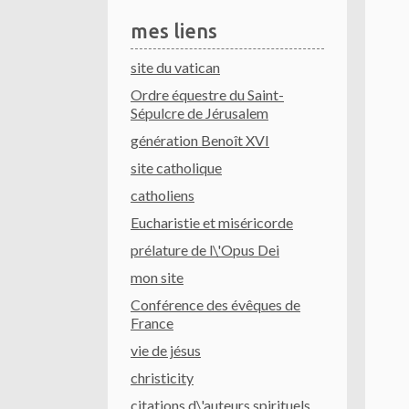
mes liens
site du vatican
Ordre équestre du Saint-
Sépulcre de Jérusalem
génération Benoît XVI
site catholique
catholiens
Eucharistie et miséricorde
prélature de l\'Opus Dei
mon site
Conférence des évêques de
France
vie de jésus
christicity
citations d\'auteurs spirituels