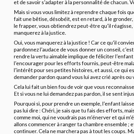
et de savoir s’adapter à la personnalité de chacun. 
Mais si vous vous limitez à reprendre chaque fois q
fait une bêtise, désobéit, est en retard, à le gronder
le frapper, vous obtiendrez peut-être qu’il réagisse
manquerez à la justice.
Oui, vous manquerez à la justice ! Car ce qu’il convie
pardonnez l’audace de vous donner un conseil, c’est 
rendre la vertu aimable implique de féliciter l’enfant 
l’encourager pour les efforts fournis, peut-être ma
l’intérêt pour ses petites histoires, et aussi, ce qui e
demander pardon quand vous lui avez crié après ou v
Cela lui fait un bien fou de voir que vous reconnaissez
Et si vous ne lui demandez pas pardon, il se sent inju
Pourquoi si, pour prendre un exemple, l’enfant lais
pas lui dire : Chéri, je sais que tu fais des efforts, ma
comme moi, qui ne voudrais pas m’énerver et qui m’é
allons commencer à ranger ta chambre ensemble ; et 
continuer. Cela ne marchera pas à tout les coups. Ma