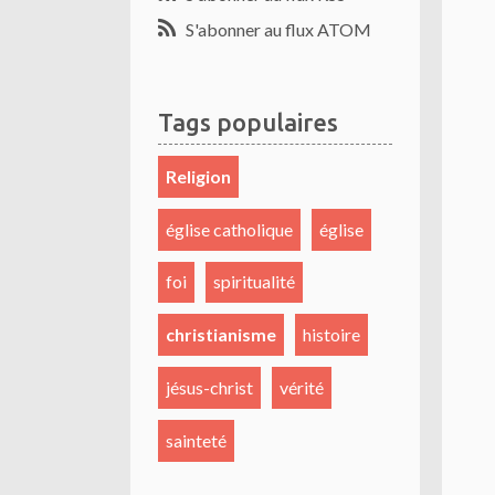
S'abonner au flux ATOM
Tags populaires
Religion
église catholique
église
foi
spiritualité
christianisme
histoire
jésus-christ
vérité
sainteté