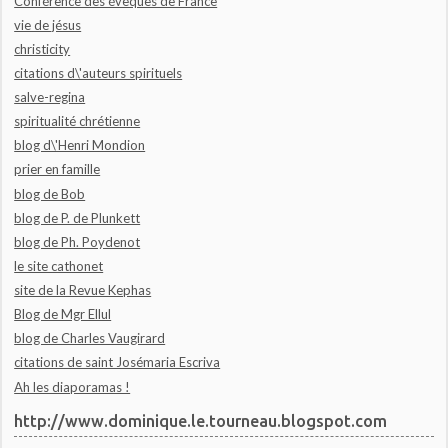
Conférence des évêques de France
vie de jésus
christicity
citations d\'auteurs spirituels
salve-regina
spiritualité chrétienne
blog d\'Henri Mondion
prier en famille
blog de Bob
blog de P. de Plunkett
blog de Ph. Poydenot
le site cathonet
site de la Revue Kephas
Blog de Mgr Ellul
blog de Charles Vaugirard
citations de saint Josémaria Escriva
Ah les diaporamas !
http://www.dominique.le.tourneau.blogspot.com