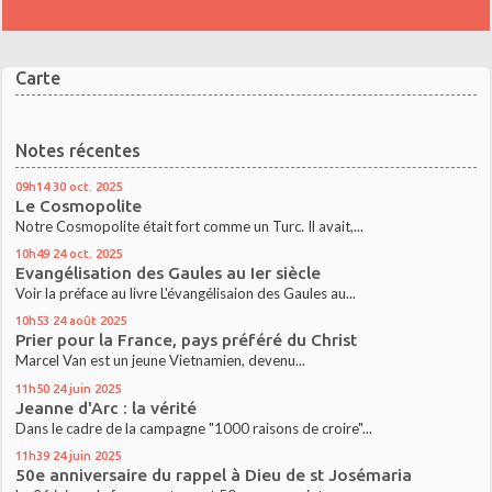
Carte
Notes récentes
09h14
30
oct. 2025
Le Cosmopolite
Notre Cosmopolite était fort comme un Turc. Il avait,...
10h49
24
oct. 2025
Evangélisation des Gaules au Ier siècle
Voir la préface au livre L'évangélisaion des Gaules au...
10h53
24
août 2025
Prier pour la France, pays préféré du Christ
Marcel Van est un jeune Vietnamien, devenu...
11h50
24
juin 2025
Jeanne d'Arc : la vérité
Dans le cadre de la campagne "1000 raisons de croire"...
11h39
24
juin 2025
50e anniversaire du rappel à Dieu de st Josémaria