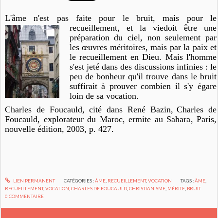
L'âme n'est pas faite pour le bruit, mais pour le
recueillement, et la vie
doit être une
préparation du ciel, non seulement par
les œuvres méritoires, mais par la paix et
le recueillement en Dieu. Mais l'homme
s'est jeté dans des discussions infinies : le
peu de bonheur qu'il trouve dans le bruit
suffirait à prouver combien il s'y égare
loin de sa vocation.
Charles de Foucauld, cité dans René Bazin,
Charles de
Foucauld, explorateur du Maroc, ermite au Sahara
, Paris,
nouvelle édition, 2003, p. 427.
LIEN PERMANENT
CATÉGORIES :
ÂME
,
RECUEILLEMENT
,
VOCATION
TAGS :
ÂME
,
RECUEILLEMENT
,
VOCATION
,
CHARLES DE FOUCAULD
,
CHRISTIANISME
,
MÉRITE
,
BRUIT
0
COMMENTAIRE