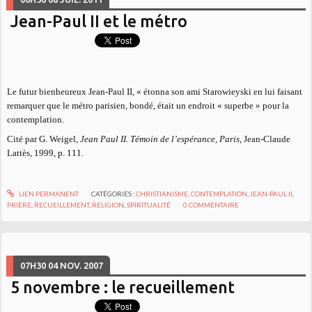
Jean-Paul II et le métro
Le futur bienheureux Jean-Paul II, « étonna son ami Starowieyski en lui faisant
remarquer que le métro parisien, bondé, était un endroit « superbe » pour la
contemplation.
Cité par G. Weigel,
Jean Paul II. Témoin de l’espérance, Paris
, Jean-Claude
Lattès, 1999, p. 111.
LIEN PERMANENT
CATÉGORIES :
CHRISTIANISME
,
CONTEMPLATION
,
JEAN-PAUL II
,
PRIÈRE
,
RECUEILLEMENT
,
RELIGION
,
SPIRITUALITÉ
0
COMMENTAIRE
07H30
04
NOV. 2007
5 novembre : le recueillement