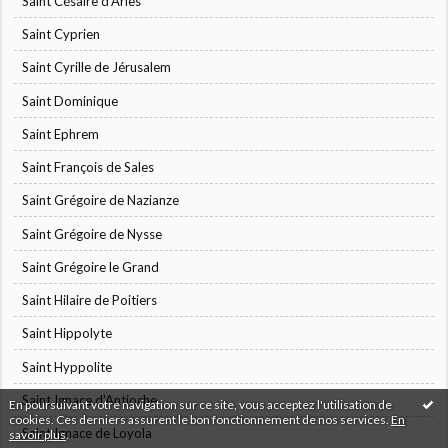
Saint Césaire d'Arles
Saint Cyprien
Saint Cyrille de Jérusalem
Saint Dominique
Saint Ephrem
Saint François de Sales
Saint Grégoire de Nazianze
Saint Grégoire de Nysse
Saint Grégoire le Grand
Saint Hilaire de Poitiers
Saint Hippolyte
Saint Hyppolite
Saint Ignace d'Antioche
En poursuivant votre navigation sur ce site, vous acceptez l'utilisation de
cookies. Ces derniers assurent le bon fonctionnement de nos services.
En
Saint Ignace de Loyola
savoir plus
.