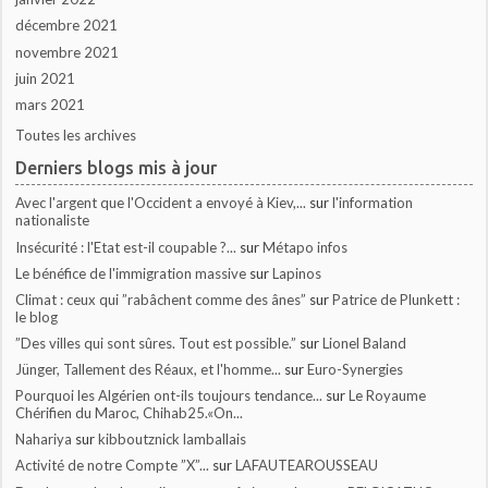
décembre 2021
novembre 2021
juin 2021
mars 2021
Toutes les archives
Derniers blogs mis à jour
Avec l'argent que l'Occident a envoyé à Kiev,...
sur
l'information
nationaliste
Insécurité : l'Etat est-il coupable ?...
sur
Métapo infos
Le bénéfice de l'immigration massive
sur
Lapinos
Climat : ceux qui ”rabâchent comme des ânes”
sur
Patrice de Plunkett :
le blog
”Des villes qui sont sûres. Tout est possible.”
sur
Lionel Baland
Jünger, Tallement des Réaux, et l'homme...
sur
Euro-Synergies
Pourquoi les Algérien ont-ils toujours tendance...
sur
Le Royaume
Chérifien du Maroc, Chihab25.«On...
Nahariya
sur
kibboutznick lamballais
Activité de notre Compte ”X”...
sur
LAFAUTEAROUSSEAU