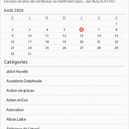
De plus en plus de cardinaux ne maîtrisent plus...
sur
BELGICATHO
Août 2026
D
L
M
M
J
V
S
1
2
3
4
5
6
7
8
9
10
11
12
13
14
15
16
17
18
19
20
21
22
23
24
25
26
27
28
29
30
31
Catégories
abbé Huvelin
Académie Delphinale
Action de grâces
Adam et Eve
Adoration
Alban Laibe
Alphonse de Liguori