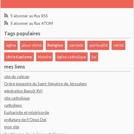
S'abonner au flux RSS
S'abonner au flux ATOM
Tags populaires
église
jésus-christ
Religion
sainteté
spiritualité
vérité
christianisme
histoire
église catholique
foi
mes liens
site du vatican
Ordre équestre du Saint-Sépulcre de Jérusalem
génération Benoît XVI
site catholique
catholiens
Eucharistie et miséricorde
prélature de l\'Opus Dei
mon site