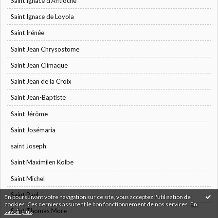
Saint Ignace d'Antioche
Saint Ignace de Loyola
Saint Irénée
Saint Jean Chrysostome
Saint Jean Climaque
Saint Jean de la Croix
Saint Jean-Baptiste
Saint Jérôme
Saint Josémaria
saint Joseph
Saint Maximilen Kolbe
Saint Michel
Saint Paul
En poursuivant votre navigation sur ce site, vous acceptez l'utilisation de
cookies. Ces derniers assurent le bon fonctionnement de nos services.
En
Saint Thomas More
savoir plus
.