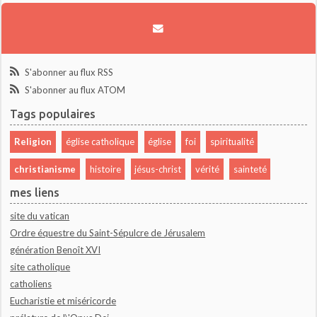
S'abonner au flux RSS
S'abonner au flux ATOM
Tags populaires
Religion
église catholique
église
foi
spiritualité
christianisme
histoire
jésus-christ
vérité
sainteté
mes liens
site du vatican
Ordre équestre du Saint-Sépulcre de Jérusalem
génération Benoît XVI
site catholique
catholiens
Eucharistie et miséricorde