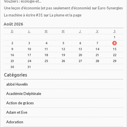
Vouziers : écologie et...
Une leçon d’économie (et pas seulement d’économie)
sur
Euro-Synergies
La machine à écrire #31
sur
La plume et la page
Août 2026
D
L
M
M
J
V
S
1
2
3
4
5
6
7
8
9
10
11
12
13
14
15
16
17
18
19
20
21
22
23
24
25
26
27
28
29
30
31
Catégories
abbé Huvelin
Académie Delphinale
Action de grâces
Adam et Eve
Adoration