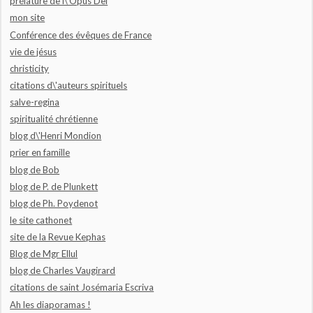
prélature de l\'Opus Dei
mon site
Conférence des évêques de France
vie de jésus
christicity
citations d\'auteurs spirituels
salve-regina
spiritualité chrétienne
blog d\'Henri Mondion
prier en famille
blog de Bob
blog de P. de Plunkett
blog de Ph. Poydenot
le site cathonet
site de la Revue Kephas
Blog de Mgr Ellul
blog de Charles Vaugirard
citations de saint Josémaria Escriva
Ah les diaporamas !