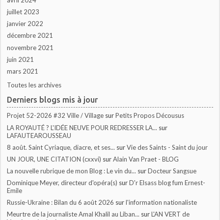
avril 2024
juillet 2023
janvier 2022
décembre 2021
novembre 2021
juin 2021
mars 2021
Toutes les archives
Derniers blogs mis à jour
Projet 52-2026 #32 Ville / Village
sur
Petits Propos Décousus
LA ROYAUTÉ ? L'IDÉE NEUVE POUR REDRESSER LA...
sur
LAFAUTEAROUSSEAU
8 août. Saint Cyriaque, diacre, et ses...
sur
Vie des Saints - Saint du jour
UN JOUR, UNE CITATION (cxxvi)
sur
Alain Van Praet - BLOG
La nouvelle rubrique de mon Blog : Le vin du...
sur
Docteur Sangsue
Dominique Meyer, directeur d'opéra(s)
sur
D'r Elsass blog fum Ernest-
Emile
Russie-Ukraine : Bilan du 6 août 2026
sur
l'information nationaliste
Meurtre de la journaliste Amal Khalil au Liban...
sur
L'AN VERT de