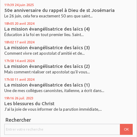
11h39
24
juin 2025
50e anniversaire du rappel à Dieu de st Josémaria
Le 26 juin, cela fera exactement 50 ans que saint...
18h05
20
avril 2024
La mission évangélisatrice des laïcs (4)
Éducation à la foi en tout premier lieu. Saint...
18h02
17
avril 2024
La mission évangélisatrice des laïcs (3)
Comment vivre cet apostolat d’amitié et de...
17h58
14
avril 2024
La mission évangélisatrice des laïcs (2)
Mais comment réaliser cet apostolat qu’il vous...
17h50
11
avril 2024
La mission évangélisatrice des laïcs (1)
Une de mes collègues canonistes, italienne, a écrit dans...
19h16
26
juil. 2023
Les blessures du Christ
J'ai la joie de vous informer de la parution immédiate,...
Rechercher