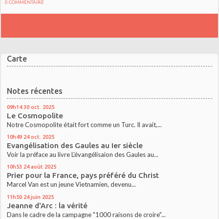
0
COMMENTAIRE
Carte
Notes récentes
09h14
30
oct. 2025
Le Cosmopolite
Notre Cosmopolite était fort comme un Turc. Il avait,...
10h49
24
oct. 2025
Evangélisation des Gaules au Ier siècle
Voir la préface au livre L'évangélisaion des Gaules au...
10h53
24
août 2025
Prier pour la France, pays préféré du Christ
Marcel Van est un jeune Vietnamien, devenu...
11h50
24
juin 2025
Jeanne d'Arc : la vérité
Dans le cadre de la campagne "1000 raisons de croire"...