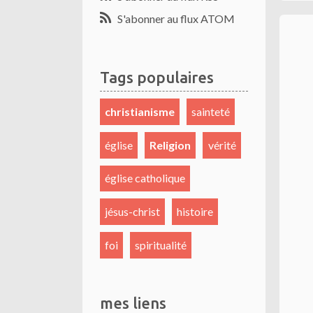
S'abonner au flux ATOM
Tags populaires
christianisme
sainteté
église
Religion
vérité
église catholique
jésus-christ
histoire
foi
spiritualité
mes liens