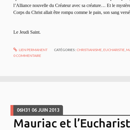
l’Alliance nouvelle du Créateur avec sa créature… Et le mystè
Corps du Christ allait être rompu comme le pain, son sang vers
Le Jeudi Saint.
LIEN PERMANENT
CATÉGORIES :
CHRISTIANISME
,
EUCHARISTIE
,
M
0
COMMENTAIRE
06H31
06
JUIN 2013
Mauriac et l’Eucharist
urneau.blogspot.com