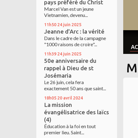
pays préféré du Christ
Marcel Van est un jeune
Vietnamien, devenu...
11h50
24
juin 2025
Jeanne d'Arc : la vérité
Dans le cadre de la campagne
"1000 raisons de croire"...
AC
11h39
24
juin 2025
50e anniversaire du
M
rappel à Dieu de st
Josémaria
Le 26 juin, cela fera
exactement 50 ans que saint...
18h05
20
avril 2024
La mission
évangélisatrice des laïcs
(4)
Éducation à la foi en tout
premier lieu. Saint...