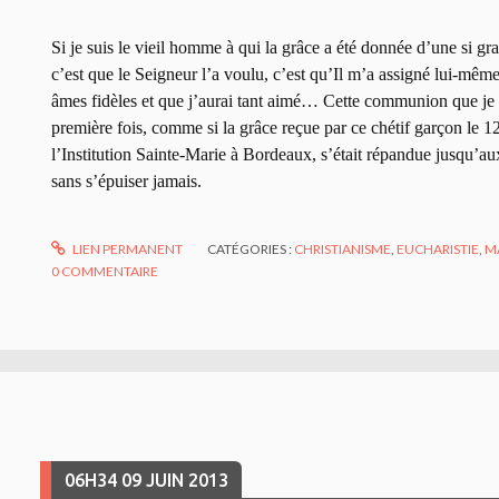
Si je suis le vieil homme à qui la grâce a été donnée d’une si gr
c’est que le Seigneur l’a voulu, c’est qu’Il m’a assigné lui-mê
âmes fidèles et que j’aurai tant aimé… Cette communion que je f
première fois, comme si la grâce reçue par ce chétif garçon le 1
l’Institution Sainte-Marie à Bordeaux, s’était répandue jusqu’au
sans s’épuiser jamais.
LIEN PERMANENT
CATÉGORIES :
CHRISTIANISME
,
EUCHARISTIE
,
M
0
COMMENTAIRE
06H34
09
JUIN 2013