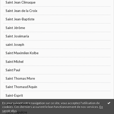
Saint Jean Climaque
Saint Jean de la Croix
Saint Jean-Baptiste
Saint Jérôme
Saint Josémaria
saint Joseph
Saint Maximilen Kolbe
Saint Michel
Saint Paul
Saint Thomas More
Saint Thomasd'Aquin
Saint-Esprit
En poursuivant votre navigation sur ce site, vous acceptez l'utilisation de
Saint-Sacrement
cookies. Ces derniers assurent le bon fonctionnement de nos services.
En
savoir plus
.
Saint-Sépulcre