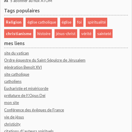
S'abonner au flux ATOM
Tags populaires
Religion
église catholique
église
foi
spiritualité
christianisme
histoire
jésus-christ
vérité
sainteté
mes liens
site du vatican
Ordre équestre du Saint-Sépulcre de Jérusalem
génération Benoît XVI
site catholique
catholiens
Eucharistie et miséricorde
prélature de l\'Opus Dei
mon site
Conférence des évêques de France
vie de jésus
christicity
citations d\'auteurs spirituels