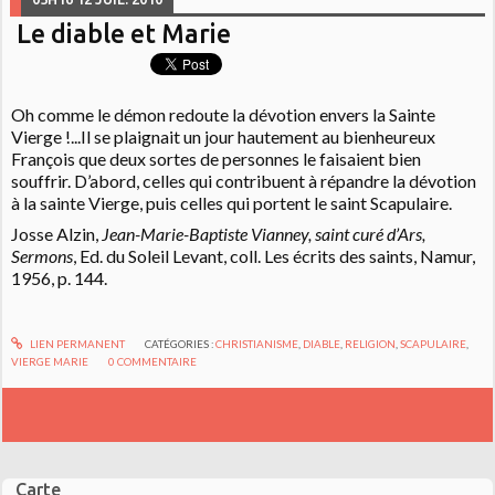
Le diable et Marie
Oh comme le démon redoute la dévotion envers la Sainte
Vierge !...Il se plaignait un jour hautement au bienheureux
François que deux sortes de personnes le faisaient bien
souffrir. D’abord, celles qui contribuent à répandre la dévotion
à la sainte Vierge, puis celles qui portent le saint Scapulaire.
Josse Alzin,
Jean-Marie-Baptiste Vianney, saint curé d’Ars,
Sermons
, Ed. du Soleil Levant, coll. Les écrits des saints, Namur,
1956, p. 144.
LIEN PERMANENT
CATÉGORIES :
CHRISTIANISME
,
DIABLE
,
RELIGION
,
SCAPULAIRE
,
VIERGE MARIE
0
COMMENTAIRE
Carte