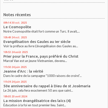
Notes récentes
09h14
30
oct. 2025
Le Cosmopolite
Notre Cosmopolite était fort comme un Turc. Il avait,...
10h49
24
oct. 2025
Evangélisation des Gaules au Ier siècle
Voir la préface au livre L'évangélisaion des Gaules au...
10h53
24
août 2025
Prier pour la France, pays préféré du Christ
Marcel Van est un jeune Vietnamien, devenu...
11h50
24
juin 2025
Jeanne d'Arc : la vérité
Dans le cadre de la campagne "1000 raisons de croire"...
11h39
24
juin 2025
50e anniversaire du rappel à Dieu de st Josémaria
Le 26 juin, cela fera exactement 50 ans que saint...
18h05
20
avril 2024
La mission évangélisatrice des laïcs (4)
Éducation à la foi en tout premier lieu. Saint...