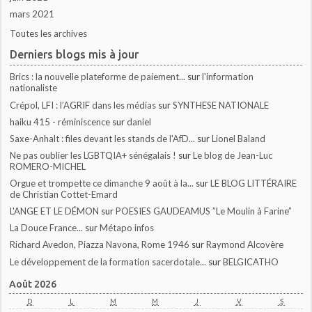
mars 2021
Toutes les archives
Derniers blogs mis à jour
Brics : la nouvelle plateforme de paiement...
sur
l'information
nationaliste
Crépol, LFI : l’AGRIF dans les médias
sur
SYNTHESE NATIONALE
haiku 415 - réminiscence
sur
daniel
Saxe-Anhalt : files devant les stands de l'AfD...
sur
Lionel Baland
Ne pas oublier les LGBTQIA+ sénégalais !
sur
Le blog de Jean-Luc
ROMERO-MICHEL
Orgue et trompette ce dimanche 9 août à la...
sur
LE BLOG LITTÉRAIRE
de Christian Cottet-Emard
L'ANGE ET LE DÉMON
sur
POESIES GAUDEAMUS ”Le Moulin à Farine”
La Douce France...
sur
Métapo infos
Richard Avedon, Piazza Navona, Rome 1946
sur
Raymond Alcovère
Le développement de la formation sacerdotale...
sur
BELGICATHO
Août 2026
D
L
M
M
J
V
S