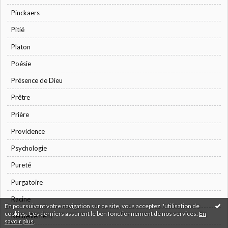
Pinckaers
Pitié
Platon
Poésie
Présence de Dieu
Prêtre
Prière
Providence
Psychologie
Pureté
Purgatoire
Racine
En poursuivant votre navigation sur ce site, vous acceptez l'utilisation de
cookies. Ces derniers assurent le bon fonctionnement de nos services.
En
Recueillement
savoir plus
.