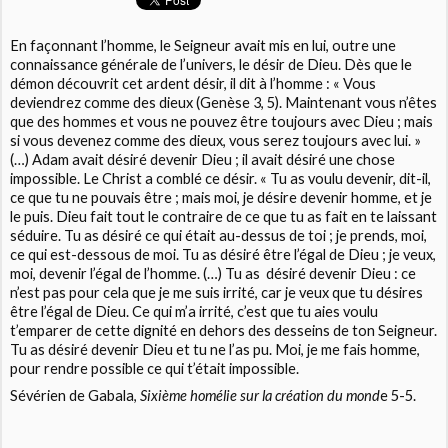
En façonnant l’homme, le Seigneur avait mis en lui, outre une
connaissance générale de l’univers, le désir de Dieu. Dès que le
démon découvrit cet ardent désir, il dit à l’homme : « Vous
deviendrez comme des dieux (Genèse 3, 5). Maintenant vous n’êtes
que des hommes et vous ne pouvez être toujours avec Dieu ; mais
si vous devenez comme des dieux, vous serez toujours avec lui. »
(…) Adam avait désiré devenir Dieu ; il avait désiré une chose
impossible. Le Christ a comblé ce désir. « Tu as voulu devenir, dit-il,
ce que tu ne pouvais être ; mais moi, je désire devenir homme, et je
le puis. Dieu fait tout le contraire de ce que tu as fait en te laissant
séduire. Tu as désiré ce qui était au-dessus de toi ; je prends, moi,
ce qui est-dessous de moi. Tu as désiré être l’égal de Dieu ; je veux,
moi, devenir l’égal de l’homme. (…) Tu as désiré devenir Dieu : ce
n’est pas pour cela que je me suis irrité, car je veux que tu désires
être l’égal de Dieu. Ce qui m’a irrité, c’est que tu aies voulu
t’emparer de cette dignité en dehors des desseins de ton Seigneur.
Tu as désiré devenir Dieu et tu ne l’as pu. Moi, je me fais homme,
pour rendre possible ce qui t’était impossible.
Sévérien de Gabala,
Sixième homélie sur la création du mond
e 5-5.