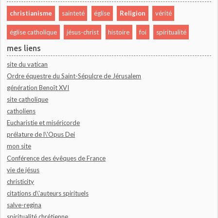
christianisme
sainteté
église
Religion
vérité
église catholique
jésus-christ
histoire
foi
spiritualité
mes liens
site du vatican
Ordre équestre du Saint-Sépulcre de Jérusalem
génération Benoît XVI
site catholique
catholiens
Eucharistie et miséricorde
prélature de l\'Opus Dei
mon site
Conférence des évêques de France
vie de jésus
christicity
citations d\'auteurs spirituels
salve-regina
spiritualité chrétienne