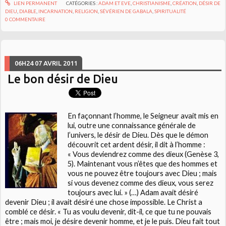
LIEN PERMANENT
CATÉGORIES :
ADAM ET EVE
,
CHRISTIANISME
,
CRÉATION
,
DÉSIR DE
DIEU
,
DIABLE
,
INCARNATION
,
RELIGION
,
SÉVÉRIEN DE GABALA
,
SPIRITUALITÉ
0
COMMENTAIRE
06H24
07
AVRIL 2011
Le bon désir de Dieu
En façonnant l’homme, le Seigneur avait mis en
lui, outre une connaissance générale de
l’univers, le désir de Dieu. Dès que le démon
découvrit cet ardent désir, il dit à l’homme :
« Vous deviendrez comme des dieux (Genèse 3,
5). Maintenant vous n’êtes que des hommes et
vous ne pouvez être toujours avec Dieu ; mais
si vous devenez comme des dieux, vous serez
toujours avec lui. » (…) Adam avait désiré
devenir Dieu ; il avait désiré une chose impossible. Le Christ a
comblé ce désir. « Tu as voulu devenir, dit-il, ce que tu ne pouvais
être ; mais moi, je désire devenir homme, et je le puis. Dieu fait tout