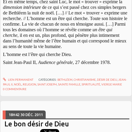
Et en même temps, chez saint Luc, le mot « trouver » exprime la
dimension intérieure
de ce qui s’est passé chez ces simples bergers
de Bethléem la nuit de noël. […] // Le mot « trouver » exprime une
recherche. // L’homme est un être qui cherche. Toute son histoire le
confirme. La vie de chacun de nous en témoigne aussi. […] Parmi
tous les domaines où l’homme se révèle comme
un être qui
cherche
, il en est un, plus profond, qui pénètre plus intimement
dans l’humanité même de l’être humain et qui correspond le mieux
au sens de toute la vie humaine.
L’homme est l’être qui cherche Dieu.
Saint Jean-Paul II,
Audience générale
, 27 décembre 1978.
LIEN PERMANENT
CATÉGORIES :
BETHLÉEM
,
CHRISTIANISME
,
DÉSIR DE DIEU
,
JEAN-
PAUL II
,
NOËL
,
RELIGION
,
SAINT JOSEPH
,
SAINTE FAMILLE
,
SPIRITUALITÉ
,
VIERGE MARIE
0
COMMENTAIRE
18H42
30
DÉC. 2011
Le bon désir de Dieu