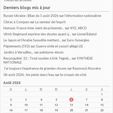
Toutes les archives
Derniers blogs mis à jour
Russie-Ukraine : Bilan du 5 août 2026
sur
l'information nationaliste
Chirac à Conques
sur
La senteur de l'esprit
Humour. France Inter vient de présenter...
sur
XYZ, ABCD
Ulrich Siegmund exprime des doutes quant à...
sur
Lionel Baland
Le Japon et l’Arabie Saoudite mettent...
sur
Euro-Synergies
Pépiements (592)
sur
Guerre civile et yaourt allégé (3)
Jardins à Versailles...
sur
peintures-émois
Reconquête! 22 : Total soutien à Erik Tegnér...
sur
SYNTHESE
NATIONALE
J’ai toujours l’espérance de grandes choses
sur
Raymond Alcovère
06 août 2026 : les pieds dans l'eau
sur
le croquis de côté
Août 2026
D
L
M
M
J
V
S
1
2
3
4
5
6
7
8
9
10
11
12
13
14
15
16
17
18
19
20
21
22