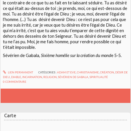
le contraire de ce que tu as fait en te laissant séduire. Tu as désiré
ce qui était au-dessus de toi ; je prends, moi, ce qui est-dessous de
moi. Tu as désiré être l’égal de Dieu ; je veux, moi, devenir l’égal de
l’homme. (…) Tu as désiré devenir Dieu : ce n’est pas pour cela que
je me suis irrité, car je veux que tu désires être l’égal de Dieu. Ce
qui m’a irrité, c’est que tu aies voulu t’emparer de cette dignité en
dehors des desseins de ton Seigneur. Tu as désiré devenir Dieu et
tu ne l’as pu. Moi, je me fais homme, pour rendre possible ce qui
t’était impossible.
Sévérien de Gabala,
Sixième homélie sur la création du mond
e 5-5.
LIEN PERMANENT
CATÉGORIES :
ADAM ET EVE
,
CHRISTIANISME
,
CRÉATION
,
DÉSIR DE
DIEU
,
DIABLE
,
INCARNATION
,
RELIGION
,
SÉVÉRIEN DE GABALA
,
SPIRITUALITÉ
0
COMMENTAIRE
Carte