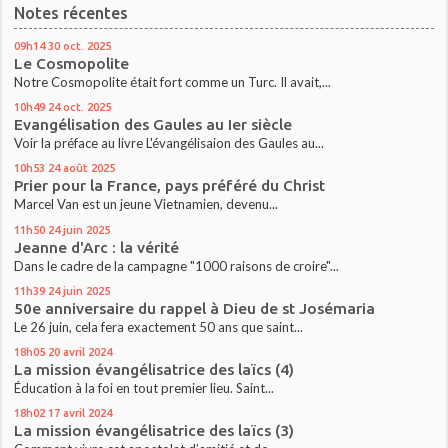
Notes récentes
09h14
30
oct. 2025
Le Cosmopolite
Notre Cosmopolite était fort comme un Turc. Il avait,...
10h49
24
oct. 2025
Evangélisation des Gaules au Ier siècle
Voir la préface au livre L'évangélisaion des Gaules au...
10h53
24
août 2025
Prier pour la France, pays préféré du Christ
Marcel Van est un jeune Vietnamien, devenu...
11h50
24
juin 2025
Jeanne d'Arc : la vérité
Dans le cadre de la campagne "1000 raisons de croire"...
11h39
24
juin 2025
50e anniversaire du rappel à Dieu de st Josémaria
Le 26 juin, cela fera exactement 50 ans que saint...
18h05
20
avril 2024
La mission évangélisatrice des laïcs (4)
Éducation à la foi en tout premier lieu. Saint...
18h02
17
avril 2024
La mission évangélisatrice des laïcs (3)