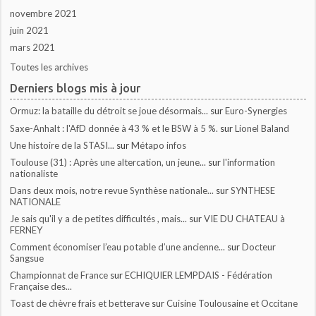
novembre 2021
juin 2021
mars 2021
Toutes les archives
Derniers blogs mis à jour
Ormuz: la bataille du détroit se joue désormais...
sur
Euro-Synergies
Saxe-Anhalt : l'AfD donnée à 43 % et le BSW à 5 %.
sur
Lionel Baland
Une histoire de la STASI...
sur
Métapo infos
Toulouse (31) : Après une altercation, un jeune...
sur
l'information
nationaliste
Dans deux mois, notre revue Synthèse nationale...
sur
SYNTHESE
NATIONALE
Je sais qu'il y a de petites difficultés , mais...
sur
VIE DU CHATEAU à
FERNEY
Comment économiser l’eau potable d’une ancienne...
sur
Docteur
Sangsue
Championnat de France
sur
ECHIQUIER LEMPDAIS - Fédération
Française des...
Toast de chèvre frais et betterave
sur
Cuisine Toulousaine et Occitane