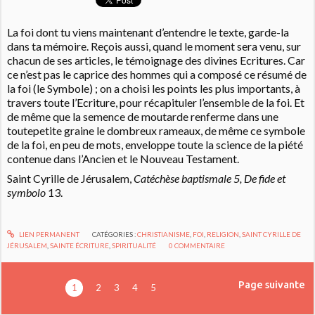
La foi dont tu viens maintenant d’entendre le texte, garde-la
dans ta mémoire. Reçois aussi, quand le moment sera venu, sur
chacun de ses articles, le témoignage des divines Ecritures. Car
ce n’est pas le caprice des hommes qui a composé ce résumé de
la foi (le Symbole) ; on a choisi les points les plus importants, à
travers toute l’Ecriture, pour récapituler l’ensemble de la foi. Et
de même que la semence de moutarde renferme dans une
toutepetite graine le dombreux rameaux, de même ce symbole
de la foi, en peu de mots, enveloppe toute la science de la piété
contenue dans l’Ancien et le Nouveau Testament.
Saint Cyrille de Jérusalem,
Catéchèse baptismale 5, De fide et
symbolo
13.
LIEN PERMANENT
CATÉGORIES :
CHRISTIANISME
,
FOI
,
RELIGION
,
SAINT CYRILLE DE
JÉRUSALEM
,
SAINTE ÉCRITURE
,
SPIRITUALITÉ
0
COMMENTAIRE
Page suivante
1
2
3
4
5