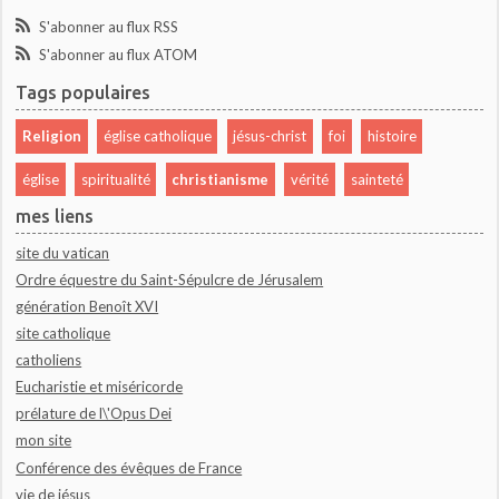
S'abonner au flux RSS
S'abonner au flux ATOM
Tags populaires
Religion
église catholique
jésus-christ
foi
histoire
église
spiritualité
christianisme
vérité
sainteté
mes liens
site du vatican
Ordre équestre du Saint-Sépulcre de Jérusalem
génération Benoît XVI
site catholique
catholiens
Eucharistie et miséricorde
prélature de l\'Opus Dei
mon site
Conférence des évêques de France
vie de jésus