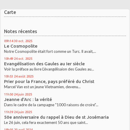
Carte
Notes récentes
09h14
30
oct. 2025
Le Cosmopolite
Notre Cosmopolite était fort comme un Turc. Il avait,...
10h49
24
oct. 2025
Evangélisation des Gaules au Ier siècle
Voir la préface au livre L'évangélisaion des Gaules au...
10h53
24
août 2025
Prier pour la France, pays préféré du Christ
Marcel Van est un jeune Vietnamien, devenu...
11h50
24
juin 2025
Jeanne d'Arc : la vérité
Dans le cadre de la campagne "1000 raisons de croire"...
11h39
24
juin 2025
50e anniversaire du rappel à Dieu de st Josémaria
Le 26 juin, cela fera exactement 50 ans que saint...
18h05
20
avril 2024