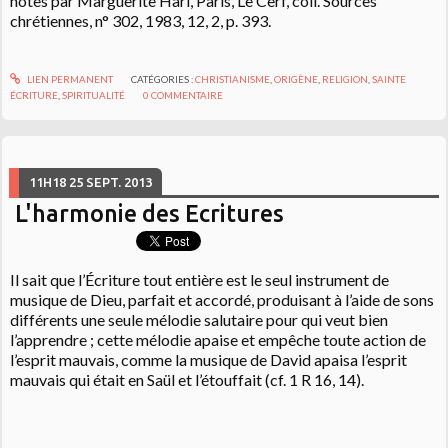
notes par Marguerite Harl, Paris, Le Cerf, coll. Sources
chrétiennes, n° 302, 1983, 12, 2, p. 393.
LIEN PERMANENT
CATÉGORIES :
CHRISTIANISME
,
ORIGÈNE
,
RELIGION
,
SAINTE
ÉCRITURE
,
SPIRITUALITÉ
0
COMMENTAIRE
11H18
25
SEPT. 2013
L'harmonie des Ecritures
Il sait que l’Écriture tout entière est le seul instrument de
musique de Dieu, parfait et accordé, produisant à l’aide de sons
différents une seule mélodie salutaire pour qui veut bien
l’apprendre ; cette mélodie apaise et empêche toute action de
l’esprit mauvais, comme la musique de David apaisa l’esprit
mauvais qui était en Saül et l’étouffait (cf. 1 R 16, 14).