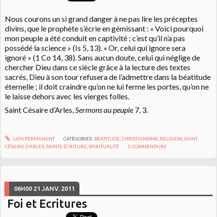
Nous courons un si grand danger à ne pas lire les préceptes
divins, que le prophète s’écrie en gémissant : « Voici pourquoi
mon peuple a été conduit en captivité ; c’est qu’il n’a pas
possédé la science » (Is 5, 13). « Or, celui qui ignore sera
ignoré » (1 Co 14, 38). Sans aucun doute, celui qui néglige de
chercher Dieu dans ce siècle grâce à la lecture des textes
sacrés, Dieu à son tour refusera de l’admettre dans la béatitude
éternelle ; il doit craindre qu’on ne lui ferme les portes, qu’on ne
le laisse dehors avec les vierges folles.
Saint Césaire d’Arles,
Sermons au peuple
7, 3.
LIEN PERMANENT
CATÉGORIES :
BÉATITUDE
,
CHRISTIANISME
,
RELIGION
,
SAINT
CÉSAIRE D'ARLES
,
SAINTE ÉCRITURE
,
SPIRITUALITÉ
0
COMMENTAIRE
06H00
21
JANV. 2011
Foi et Ecritures