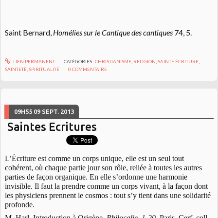
Saint Bernard,
Homélies sur le Cantique des cantiques
74, 5.
LIEN PERMANENT
CATÉGORIES :
CHRISTIANISME
,
RELIGION
,
SAINTE ÉCRITURE
,
SAINTETÉ
,
SPIRITUALITÉ
0
COMMENTAIRE
09H55
09
SEPT. 2013
Saintes Ecritures
L’Écriture est comme un corps unique, elle est un seul tout
cohérent, où chaque partie jour son rôle, reliée à toutes les autres
parties de façon organique. En elle s’ordonne une harmonie
invisible. Il faut la prendre comme un corps vivant, à la façon dont
les physiciens prennent le cosmos : tout s’y tient dans une solidarité
profonde.
M. Harl, Introduction à Origène,
Philocalie, 1-20
, Paris, Cerf, coll.