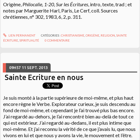
Origène,
Philocalie, 1-20, Sur les Écritures
, intro, texte, trad ; et
notes par Marguerite Harl, Paris, Le Cerf, coll. Sources
chrétiennes, n° 302, 1983, 6, 2, p. 311.
LIEN PERMANENT
CATÉGORIES :
CHRISTIANISME
,
ORIGÈNE
,
RELIGION
,
SAINTE
ÉCRITURE
,
SPIRITUALITÉ
0
COMMENTAIRE
09H57
11
SEPT. 2013
Sainte Ecriture en nous
Je suis monté à la partie supérieure de moi-même, et plus haut
encore règne le Verbe. Explorateur curieux, je suis descendu au
fond de moi-même, et cependant je l’ai trouvé plus bas encore.
J’ai regardé au-dehors, je l’ai rencontré bien au-delà de tout ce
qui est extérieur. J’ai regardé au-dedans, il est plus intime que
moi-même. Et j’ai reconnu la vérité de ce que j’avais lu, que nous
vivons en lui et que nous y avons la vie, le mouvement et l’être.