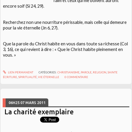
faim et ceux qui me boivent auront
encore soif (Si 24, 29).
Recherchez non une nourriture périssable, mais celle qui demeure
pour la vie éternelle (Jn 6, 27).
Que la parole du Christ habite en vous dans toute sa richesse (Col
3, 16), ce qui revient à dire : « Que le Christ habite pleinement en
vous. »
LIEN PERMANENT
CATÉGORIES :
CHRISTIANISME
,
PAROLE
,
RELIGION
,
SAINTE
ÉCRITURE
,
SPIRITUALITÉ
,
VIE ÉTERNELLE
0
COMMENTAIRE
06H25
07
MARS 2011
La charité exemplaire