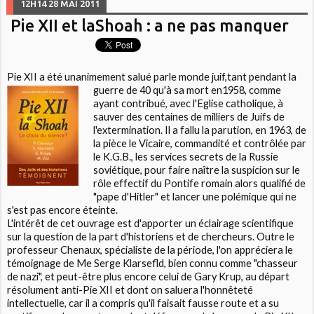
12H14
28
MAI 2011
Pie XII et laShoah : a ne pas manquer
Pie XII a été unanimement salué parle monde juif,tant pendant la
guerre de 40 qu'à sa mort en1958,
comme
ayant contribué, avec l'Eglise catholique, à
sauver des centaines de milliers de Juifs de
l'extermination. Il a fallu la parution, en 1963, de
la pièce le Vicaire, commandité et contrôlée par
le K.G.B., les services secrets de la Russie
soviétique, pour faire naître la suspicion sur le
rôle effectif du Pontife romain alors qualifié de
"pape d'Hitler" et lancer une polémique qui ne
s'est pas encore éteinte.
L'intérêt de cet ouvrage est d'apporter un éclairage scientifique
sur la question de la part d'historiens et de chercheurs. Outre le
professeur Chenaux, spécialiste de la période, l'on appréciera le
témoignage de Me Serge Klarsefld, bien connu comme "chasseur
de nazi", et peut-être plus encore celui de Gary Krup, au départ
résolument anti-Pie XII et dont on saluera l'honnêteté
intellectuelle, car il a compris qu'il faisait fausse route et a su