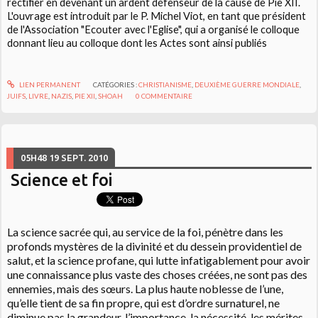
rectifier en devenant un ardent défenseur de la cause de Pie XII.
L'ouvrage est introduit par le P. Michel
Viot
, en tant que président
de l'Association "Ecouter avec l'Eglise", qui a organisé le colloque
donnant lieu au colloque dont les Actes sont ainsi publiés
LIEN PERMANENT
CATÉGORIES :
CHRISTIANISME
,
DEUXIÈME GUERRE MONDIALE
,
JUIFS
,
LIVRE
,
NAZIS
,
PIE XII
,
SHOAH
0
COMMENTAIRE
05H48
19
SEPT. 2010
Science et foi
La science sacrée qui, au service de la foi, pénètre dans les
profonds mystères de la divinité et du dessein providentiel de
salut, et la science profane, qui lutte infatigablement pour avoir
une connaissance plus vaste des choses créées, ne sont pas des
ennemies, mais des sœurs. La plus haute noblesse de l’une,
qu’elle tient de sa fin propre, qui est d’ordre surnaturel, ne
diminue pas la grandeur, l’importance, la nécessité, les mérites