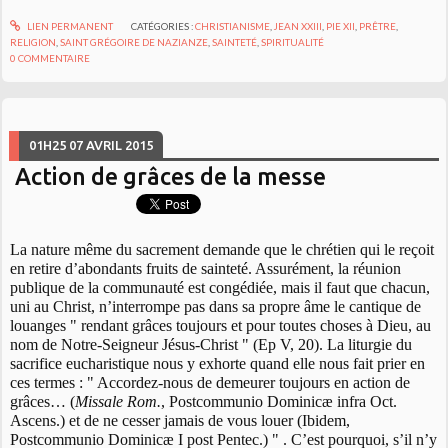
LIEN PERMANENT
CATÉGORIES :
CHRISTIANISME
,
JEAN XXIII
,
PIE XII
,
PRÊTRE
,
RELIGION
,
SAINT GRÉGOIRE DE NAZIANZE
,
SAINTETÉ
,
SPIRITUALITÉ
0
COMMENTAIRE
01H25
07
AVRIL 2015
Action de grâces de la messe
La nature même du sacrement demande que le chrétien qui le reçoit
en retire d’abondants fruits de sainteté. Assurément, la réunion
publique de la communauté est congédiée, mais il faut que chacun,
uni au Christ, n’interrompe pas dans sa propre âme le cantique de
louanges " rendant grâces toujours et pour toutes choses à Dieu, au
nom de Notre-Seigneur Jésus-Christ " (Ep V, 20). La liturgie du
sacrifice eucharistique nous y exhorte quand elle nous fait prier en
ces termes : " Accordez-nous de demeurer toujours en action de
grâces… (
Missale Rom.
, Postcommunio Dominicæ infra Oct.
Ascens.) et de ne cesser jamais de vous louer (Ibidem,
Postcommunio Dominicæ I post Pentec.) " . C’est pourquoi, s’il n’y