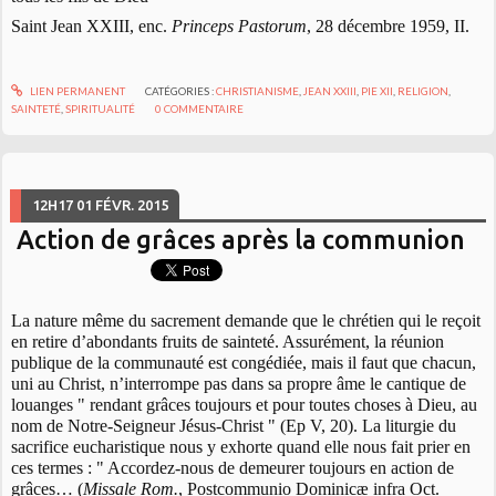
Saint Jean XXIII, enc.
Princeps Pastorum
, 28 décembre 1959, II.
LIEN PERMANENT
CATÉGORIES :
CHRISTIANISME
,
JEAN XXIII
,
PIE XII
,
RELIGION
,
SAINTETÉ
,
SPIRITUALITÉ
0
COMMENTAIRE
12H17
01
FÉVR. 2015
Action de grâces après la communion
La nature même du sacrement demande que le chrétien qui le reçoit
en retire d’abondants fruits de sainteté. Assurément, la réunion
publique de la communauté est congédiée, mais il faut que chacun,
uni au Christ, n’interrompe pas dans sa propre âme le cantique de
louanges " rendant grâces toujours et pour toutes choses à Dieu, au
nom de Notre-Seigneur Jésus-Christ " (Ep V, 20). La liturgie du
sacrifice eucharistique nous y exhorte quand elle nous fait prier en
ces termes : " Accordez-nous de demeurer toujours en action de
grâces… (
Missale Rom.
, Postcommunio Dominicæ infra Oct.