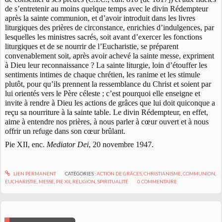
de s’entretenir au moins quelque temps avec le divin Rédempteur
après la sainte communion, et d’avoir introduit dans les livres
liturgiques des prières de circonstance, enrichies d’indulgences, par
lesquelles les ministres sacrés, soit avant d’exercer les fonctions
liturgiques et de se nourrir de l’Eucharistie, se préparent
convenablement soit, après avoir achevé la sainte messe, expriment
à Dieu leur reconnaissance ? La sainte liturgie, loin d’étouffer les
sentiments intimes de chaque chrétien, les ranime et les stimule
plutôt, pour qu’ils prennent la ressemblance du Christ et soient par
lui orientés vers le Père céleste ; c’est pourquoi elle enseigne et
invite à rendre à Dieu les actions de grâces que lui doit quiconque a
reçu sa nourriture à la sainte table. Le divin Rédempteur, en effet,
aime à entendre nos prières, à nous parler à cœur ouvert et à nous
offrir un refuge dans son cœur brûlant.
Pie XII, enc.
Mediator Dei
, 20 novembre 1947.
LIEN PERMANENT
CATÉGORIES :
ACTION DE GRÂCES
,
CHRISTIANISME
,
COMMUNION
,
EUCHARISTIE
,
MESSE
,
PIE XII
,
RELIGION
,
SPIRITUALITÉ
0
COMMENTAIRE