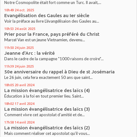
Notre Cosmopolite était fort comme un Turc. Il avait,...
10h49
24
oct. 2025
Evangélisation des Gaules au Ier siècle
Voir la préface au livre L'évangélisaion des Gaules au...
10h53
24
août 2025
Prier pour la France, pays préféré du Christ
Marcel Van est un jeune Vietnamien, devenu...
11h50
24
juin 2025
Jeanne d'Arc : la vérité
Dans le cadre de la campagne "1000 raisons de croire"...
11h39
24
juin 2025
50e anniversaire du rappel à Dieu de st Josémaria
Le 26 juin, cela fera exactement 50 ans que saint...
18h05
20
avril 2024
La mission évangélisatrice des laïcs (4)
Éducation à la foi en tout premier lieu. Saint...
18h02
17
avril 2024
La mission évangélisatrice des laïcs (3)
Comment vivre cet apostolat d’amitié et de...
17h58
14
avril 2024
La mission évangélisatrice des laïcs (2)
Mais comment réaliser cet apostolat qu’il vous...