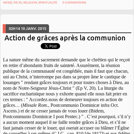
MESSE
,
PIE XII
,
RELIGION
,
SPIRITUALITÉ
0
COMMENTAIRE
02H14
10
JANV. 2015
Action de grâces après la communion
La nature même du sacrement demande que le chrétien qui le reçoit
en retire d’abondants fruits de sainteté. Assurément, la réunion
publique de la communauté est congédiée, mais il faut que chacun,
uni au Christ, n’interrompe pas dans sa propre âme le cantique de
louanges " rendant grâces toujours et pour toutes choses à Dieu, au
nom de Notre-Seigneur Jésus-Christ " (Ep V, 20). La liturgie du
sacrifice eucharistique nous y exhorte quand elle nous fait prier en
ces termes : " Accordez-nous de demeurer toujours en action de
grâces… (
Missale Rom.
, Postcommunio Dominicæ infra Oct.
Ascens.) et de ne cesser jamais de vous louer (Ibidem,
Postcommunio Dominicæ I post Pentec.) " . C’est pourquoi, s’il n’y
a aucun moment auquel il ne faille rendre grâces à Dieu, et s’il ne
faut jamais cesser de le louer, qui oserait accuser ou blâmer l’Église
de conseiller à ses prêtres (C.I.C., can. 810 [de 1817]) et aux fidèles