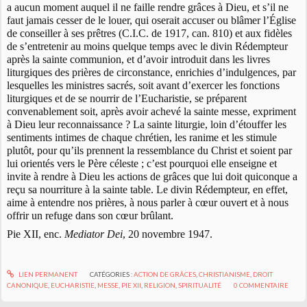
a aucun moment auquel il ne faille rendre grâces à Dieu, et s’il ne
faut jamais cesser de le louer, qui oserait accuser ou blâmer l’Église
de conseiller à ses prêtres (C.I.C. de 1917, can. 810) et aux fidèles
de s’entretenir au moins quelque temps avec le divin Rédempteur
après la sainte communion, et d’avoir introduit dans les livres
liturgiques des prières de circonstance, enrichies d’indulgences, par
lesquelles les ministres sacrés, soit avant d’exercer les fonctions
liturgiques et de se nourrir de l’Eucharistie, se préparent
convenablement soit, après avoir achevé la sainte messe, expriment
à Dieu leur reconnaissance ? La sainte liturgie, loin d’étouffer les
sentiments intimes de chaque chrétien, les ranime et les stimule
plutôt, pour qu’ils prennent la ressemblance du Christ et soient par
lui orientés vers le Père céleste ; c’est pourquoi elle enseigne et
invite à rendre à Dieu les actions de grâces que lui doit quiconque a
reçu sa nourriture à la sainte table. Le divin Rédempteur, en effet,
aime à entendre nos prières, à nous parler à cœur ouvert et à nous
offrir un refuge dans son cœur brûlant.
Pie XII, enc.
Mediator Dei
, 20 novembre 1947.
LIEN PERMANENT
CATÉGORIES :
ACTION DE GRÂCES
,
CHRISTIANISME
,
DROIT
CANONIQUE
,
EUCHARISTIE
,
MESSE
,
PIE XII
,
RELIGION
,
SPIRITUALITÉ
0
COMMENTAIRE