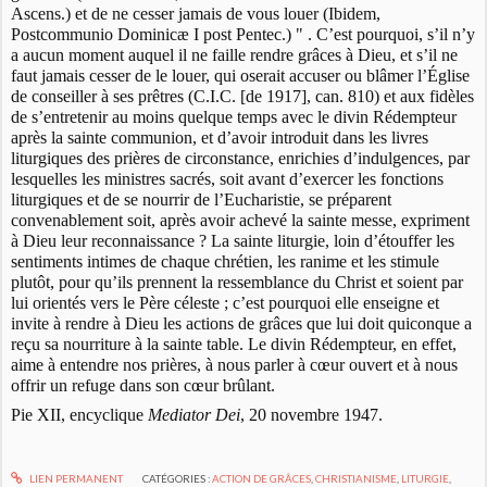
Ascens.) et de ne cesser jamais de vous louer (Ibidem,
Postcommunio Dominicæ I post Pentec.) " . C’est pourquoi, s’il n’y
a aucun moment auquel il ne faille rendre grâces à Dieu, et s’il ne
faut jamais cesser de le louer, qui oserait accuser ou blâmer l’Église
de conseiller à ses prêtres (C.I.C. [de 1917], can. 810) et aux fidèles
de s’entretenir au moins quelque temps avec le divin Rédempteur
après la sainte communion, et d’avoir introduit dans les livres
liturgiques des prières de circonstance, enrichies d’indulgences, par
lesquelles les ministres sacrés, soit avant d’exercer les fonctions
liturgiques et de se nourrir de l’Eucharistie, se préparent
convenablement soit, après avoir achevé la sainte messe, expriment
à Dieu leur reconnaissance ? La sainte liturgie, loin d’étouffer les
sentiments intimes de chaque chrétien, les ranime et les stimule
plutôt, pour qu’ils prennent la ressemblance du Christ et soient par
lui orientés vers le Père céleste ; c’est pourquoi elle enseigne et
invite à rendre à Dieu les actions de grâces que lui doit quiconque a
reçu sa nourriture à la sainte table. Le divin Rédempteur, en effet,
aime à entendre nos prières, à nous parler à cœur ouvert et à nous
offrir un refuge dans son cœur brûlant.
Pie XII, encyclique
Mediator Dei
, 20 novembre 1947.
LIEN PERMANENT
CATÉGORIES :
ACTION DE GRÂCES
,
CHRISTIANISME
,
LITURGIE
,