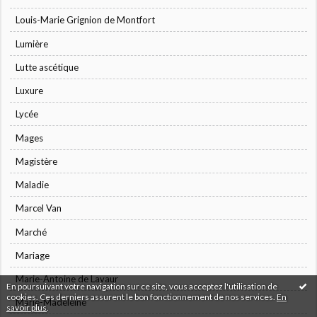
Louis-Marie Grignion de Montfort
Lumière
Lutte ascétique
Luxure
Lycée
Mages
Magistère
Maladie
Marcel Van
Marché
Mariage
Marie-Antoine de Lavaur
En poursuivant votre navigation sur ce site, vous acceptez l'utilisation de
cookies. Ces derniers assurent le bon fonctionnement de nos services.
En
Marie-Madeleine
savoir plus
.