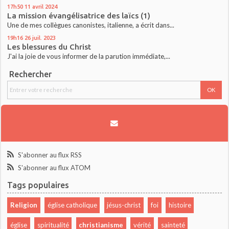
17h50
11
avril 2024
La mission évangélisatrice des laïcs (1)
Une de mes collègues canonistes, italienne, a écrit dans...
19h16
26
juil. 2023
Les blessures du Christ
J'ai la joie de vous informer de la parution immédiate,...
Rechercher
S'abonner au flux RSS
S'abonner au flux ATOM
Tags populaires
Religion
église catholique
jésus-christ
foi
histoire
église
spiritualité
christianisme
vérité
sainteté