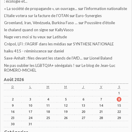
: écologie et...
« La société de propagande », un ouvrage...
sur
l'information nationaliste
L’Italie votera sur la facture de l’OTAN
sur
Euro-Synergies
Groenland, Iran, Vénézuela, Burkina Faso ...
sur
Poussière d'étoile
le chaland quand on signe
sur
KallyVasco
Nage vers moi si tu veux
sur
Latitude
Crépol, LFI : l’AGRIF dans les médias
sur
SYNTHESE NATIONALE
haiku 415 - réminiscence
sur
daniel
Saxe-Anhalt : files devant les stands de l'AfD...
sur
Lionel Baland
Ne pas oublier les LGBTQIA+ sénégalais !
sur
Le blog de Jean-Luc
ROMERO-MICHEL
Août 2026
D
L
M
M
J
V
S
1
2
3
4
5
6
7
8
9
10
11
12
13
14
15
16
17
18
19
20
21
22
23
24
25
26
27
28
29
30
31