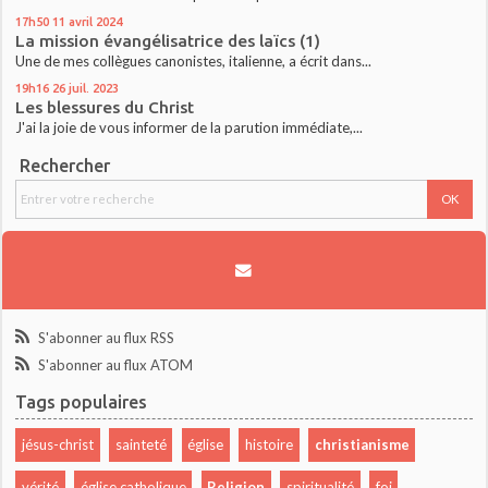
17h50
11
avril 2024
La mission évangélisatrice des laïcs (1)
Une de mes collègues canonistes, italienne, a écrit dans...
19h16
26
juil. 2023
Les blessures du Christ
J'ai la joie de vous informer de la parution immédiate,...
Rechercher
S'abonner au flux RSS
S'abonner au flux ATOM
Tags populaires
jésus-christ
sainteté
église
histoire
christianisme
vérité
église catholique
Religion
spiritualité
foi