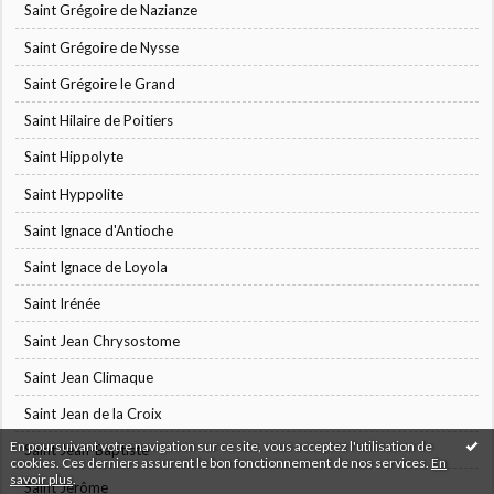
Saint Grégoire de Nazianze
Saint Grégoire de Nysse
Saint Grégoire le Grand
Saint Hilaire de Poitiers
Saint Hippolyte
Saint Hyppolite
Saint Ignace d'Antioche
Saint Ignace de Loyola
Saint Irénée
Saint Jean Chrysostome
Saint Jean Climaque
Saint Jean de la Croix
En poursuivant votre navigation sur ce site, vous acceptez l'utilisation de
Saint Jean-Baptiste
cookies. Ces derniers assurent le bon fonctionnement de nos services.
En
savoir plus
.
Saint Jérôme