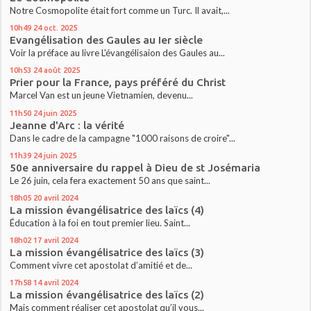
Notre Cosmopolite était fort comme un Turc. Il avait,...
10h49
24
oct. 2025
Evangélisation des Gaules au Ier siècle
Voir la préface au livre L'évangélisaion des Gaules au...
10h53
24
août 2025
Prier pour la France, pays préféré du Christ
Marcel Van est un jeune Vietnamien, devenu...
11h50
24
juin 2025
Jeanne d'Arc : la vérité
Dans le cadre de la campagne "1000 raisons de croire"...
11h39
24
juin 2025
50e anniversaire du rappel à Dieu de st Josémaria
Le 26 juin, cela fera exactement 50 ans que saint...
18h05
20
avril 2024
La mission évangélisatrice des laïcs (4)
Éducation à la foi en tout premier lieu. Saint...
18h02
17
avril 2024
La mission évangélisatrice des laïcs (3)
Comment vivre cet apostolat d’amitié et de...
17h58
14
avril 2024
La mission évangélisatrice des laïcs (2)
Mais comment réaliser cet apostolat qu’il vous...