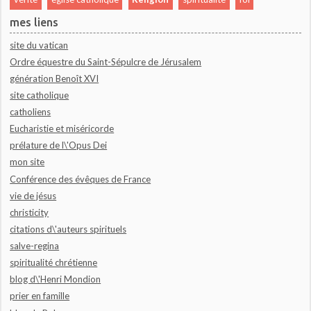
mes liens
site du vatican
Ordre équestre du Saint-Sépulcre de Jérusalem
génération Benoît XVI
site catholique
catholiens
Eucharistie et miséricorde
prélature de l\'Opus Dei
mon site
Conférence des évêques de France
vie de jésus
christicity
citations d\'auteurs spirituels
salve-regina
spiritualité chrétienne
blog d\'Henri Mondion
prier en famille