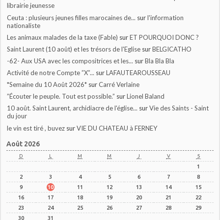
librairie jeunesse
Ceuta : plusieurs jeunes filles marocaines de...
sur
l'information
nationaliste
Les animaux malades de la taxe (Fable)
sur
ET POURQUOI DONC ?
Saint Laurent (10 août) et les trésors de l'Eglise
sur
BELGICATHO
-62- Aux USA avec les compositrices et les...
sur
Bla Bla Bla
Activité de notre Compte ”X”...
sur
LAFAUTEAROUSSEAU
*Semaine du 10 Août 2026*
sur
Carré Verlaine
”Écouter le peuple. Tout est possible.”
sur
Lionel Baland
10 août. Saint Laurent, archidiacre de l'église...
sur
Vie des Saints - Saint
du jour
le vin est tiré , buvez
sur
VIE DU CHATEAU à FERNEY
Août 2026
D
L
M
M
J
V
S
1
2
3
4
5
6
7
8
9
10
11
12
13
14
15
16
17
18
19
20
21
22
23
24
25
26
27
28
29
30
31