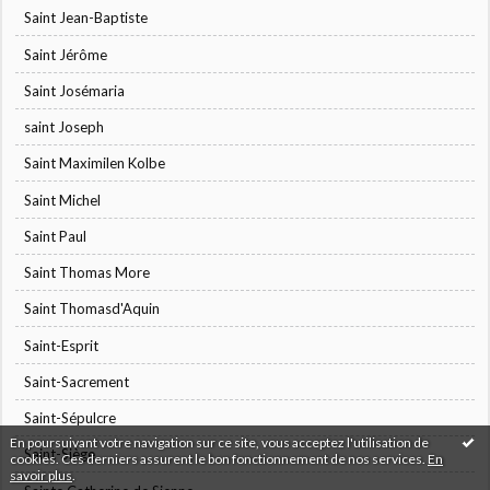
Saint Jean-Baptiste
Saint Jérôme
Saint Josémaria
saint Joseph
Saint Maximilen Kolbe
Saint Michel
Saint Paul
Saint Thomas More
Saint Thomasd'Aquin
Saint-Esprit
Saint-Sacrement
Saint-Sépulcre
En poursuivant votre navigation sur ce site, vous acceptez l'utilisation de
Saint-Siège
cookies. Ces derniers assurent le bon fonctionnement de nos services.
En
savoir plus
.