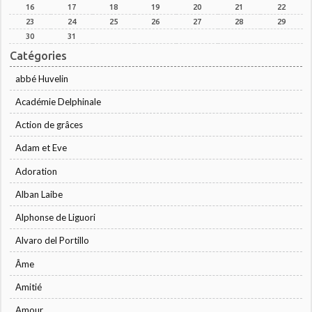
16
17
18
19
20
21
22
23
24
25
26
27
28
29
30
31
Catégories
abbé Huvelin
Académie Delphinale
Action de grâces
Adam et Eve
Adoration
Alban Laibe
Alphonse de Liguori
Alvaro del Portillo
Âme
Amitié
Amour