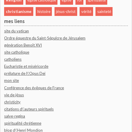
Religion
église catholique
église
foi
spiritualité
christianisme
histoire
jésus-christ
vérité
sainteté
mes liens
site du vatican
Ordre équestre du Saint-Sépulcre de Jérusalem
génération Benoît XVI
site catholique
catholiens
Eucharistie et miséricorde
prélature de l\'Opus Dei
mon site
Conférence des évêques de France
vie de jésus
christicity
citations d\'auteurs spirituels
salve-regina
spiritualité chrétienne
blog d\'Henri Mondion