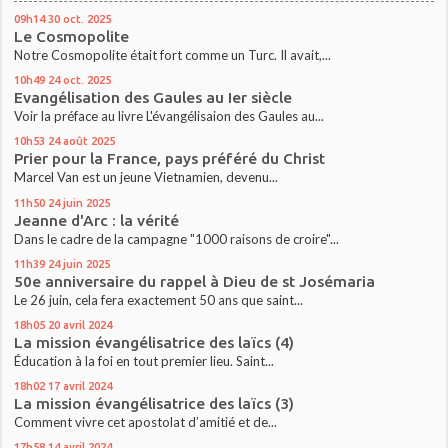
09h14
30
oct. 2025
Le Cosmopolite
Notre Cosmopolite était fort comme un Turc. Il avait,...
10h49
24
oct. 2025
Evangélisation des Gaules au Ier siècle
Voir la préface au livre L'évangélisaion des Gaules au...
10h53
24
août 2025
Prier pour la France, pays préféré du Christ
Marcel Van est un jeune Vietnamien, devenu...
11h50
24
juin 2025
Jeanne d'Arc : la vérité
Dans le cadre de la campagne "1000 raisons de croire"...
11h39
24
juin 2025
50e anniversaire du rappel à Dieu de st Josémaria
Le 26 juin, cela fera exactement 50 ans que saint...
18h05
20
avril 2024
La mission évangélisatrice des laïcs (4)
Éducation à la foi en tout premier lieu. Saint...
18h02
17
avril 2024
La mission évangélisatrice des laïcs (3)
Comment vivre cet apostolat d’amitié et de...
17h58
14
avril 2024