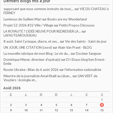
Derniers blogs mis à jour
supposant que nous sommes instruits de tout,...
sur
VIE DU CHATEAU à
FERNEY
Luminous de Guillem Marí
sur
Books are my Wonderland
Projet 52-2026 #32 Ville / Village
sur
Petits Propos Décousus
LA ROYAUTÉ ? L'IDÉE NEUVE POUR REDRESSER LA...
sur
LAFAUTEAROUSSEAU
8 août. Saint Cyriaque, diacre, et ses...
sur
Vie des Saints - Saint du jour
UN JOUR, UNE CITATION (cxxvi)
sur
Alain Van Praet - BLOG
La nouvelle rubrique de mon Blog : Le vin du...
sur
Docteur Sangsue
Dominique Meyer, directeur d'opéra(s)
sur
D'r Elsass blog fum Ernest-
Emile
Russie-Ukraine : Bilan du 6 août 2026
sur
l'information nationaliste
Meurtre de la journaliste Amal Khalil au Liban...
sur
L'AN VERT de
Vouziers : écologie et...
Août 2026
D
L
M
M
J
V
S
1
2
3
4
5
6
7
8
9
10
11
12
13
14
15