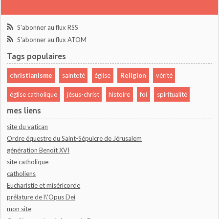
S'abonner au flux RSS
S'abonner au flux ATOM
Tags populaires
christianisme
sainteté
église
Religion
vérité
église catholique
jésus-christ
histoire
foi
spiritualité
mes liens
site du vatican
Ordre équestre du Saint-Sépulcre de Jérusalem
génération Benoît XVI
site catholique
catholiens
Eucharistie et miséricorde
prélature de l\'Opus Dei
mon site