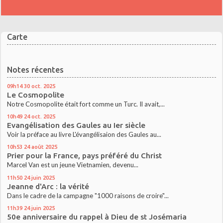
Carte
Notes récentes
09h14
30
oct. 2025
Le Cosmopolite
Notre Cosmopolite était fort comme un Turc. Il avait,...
10h49
24
oct. 2025
Evangélisation des Gaules au Ier siècle
Voir la préface au livre L'évangélisaion des Gaules au...
10h53
24
août 2025
Prier pour la France, pays préféré du Christ
Marcel Van est un jeune Vietnamien, devenu...
11h50
24
juin 2025
Jeanne d'Arc : la vérité
Dans le cadre de la campagne "1000 raisons de croire"...
11h39
24
juin 2025
50e anniversaire du rappel à Dieu de st Josémaria