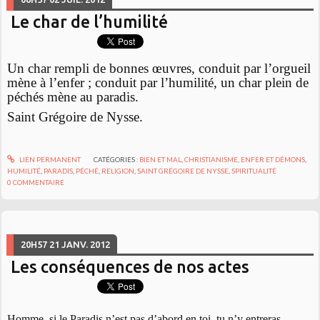
Le char de l’humilité
Un char rempli de bonnes œuvres, conduit par l’orgueil
mène à l’enfer ; conduit par l’humilité, un char plein de
péchés mène au paradis.
Saint Grégoire de Nysse.
LIEN PERMANENT
CATÉGORIES :
BIEN ET MAL
,
CHRISTIANISME
,
ENFER ET DÉMONS
,
HUMILITÉ
,
PARADIS
,
PÉCHÉ
,
RELIGION
,
SAINT GRÉGOIRE DE NYSSE
,
SPIRITUALITÉ
0
COMMENTAIRE
20H57
21
JANV. 2012
Les conséquences de nos actes
Homme, si le Paradis n’est pas d’abord en toi, tu n’y entreras