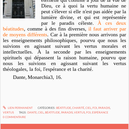
éternelle qui consiste à jour de la vue de
Dieu, ce à quoi la vertu humaine ne
peut s'élever si elle n'est pas aidée par la
lumière divine, et qui est représentée
par le paradis céleste.
À ces deux
béatitudes
, comme à des fins diverses,
il faut arriver par
de moyens différents
. Car à la première nous arrivons par
les enseignements philosophiques, pourvu que nous les
suivions en agissant suivant les vert
us morales et
intellectuelles. À la seconde par les enseignements
spirituels qui dépassent la raison humaine, pourvu que
nous les suivions en agissant suivant les vertus
théologales, la foi, l'espérance et la charité.
Dante,
Monarchia
3, 16.
LIEN PERMANENT
CATÉGORIES :
BÉATITUDE
,
CHARITÉ
,
CIEL
,
FOI
,
PARADIS
,
VERTUS
TAGS :
DANTE
,
CIEL
,
BÉATITUDE
,
PARADIS
,
VERTUS
,
FOI
,
ESPÉRANCE
0
COMMENTAIRE