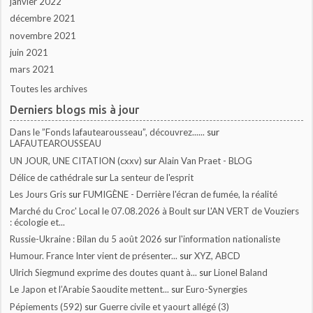
janvier 2022
décembre 2021
novembre 2021
juin 2021
mars 2021
Toutes les archives
Derniers blogs mis à jour
Dans le ”Fonds lafautearousseau”, découvrez......
sur
LAFAUTEAROUSSEAU
UN JOUR, UNE CITATION (cxxv)
sur
Alain Van Praet - BLOG
Délice de cathédrale
sur
La senteur de l'esprit
Les Jours Gris
sur
FUMIGÈNE - Derrière l'écran de fumée, la réalité
Marché du Croc' Local le 07.08.2026 à Boult
sur
L'AN VERT de Vouziers
: écologie et...
Russie-Ukraine : Bilan du 5 août 2026
sur
l'information nationaliste
Humour. France Inter vient de présenter...
sur
XYZ, ABCD
Ulrich Siegmund exprime des doutes quant à...
sur
Lionel Baland
Le Japon et l’Arabie Saoudite mettent...
sur
Euro-Synergies
Pépiements (592)
sur
Guerre civile et yaourt allégé (3)