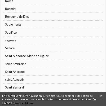
Rome
Rosmini
Royaume de Dieu
Sacrements
Sacrifice
sagesse
Sahara
Saint Alphonse-Marie de Liguori
saint Ambroise
Saint Anselme
saint Augustin
Saint Bernard
Saint Bonaventure
En poursuivant votre navigation sur ce site, vous acceptez l'utilisation de
cookies. Ces derniers assurent le bon fonctionnement de nos services.
En
savoir plus
.
Saint Césaire d'Arles