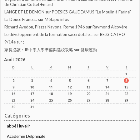
de Christian Cottet-Emard
L'ANGE ET LE DÉMON
sur
POESIES GAUDEAMUS ”Le Moulin à Farine”
La Douce France...
sur
Métapo infos
Richard Avedon, Piazza Navona, Rome 1946
sur
Raymond Alcovère
Le développement de la formation sacerdotale...
sur
BELGICATHO
9/14e
sur
;_
家長必讀：IB中學入學準備與選校攻略
sur
健康運動
Août 2026
D
L
M
M
J
V
S
1
2
3
4
5
6
7
8
9
10
11
12
13
14
15
16
17
18
19
20
21
22
23
24
25
26
27
28
29
30
31
Catégories
abbé Huvelin
Académie Delphinale