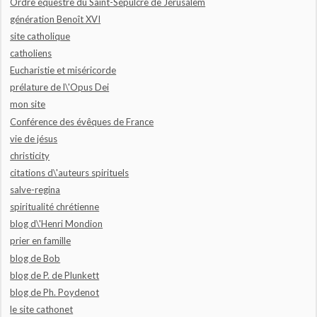
Ordre équestre du Saint-Sépulcre de Jérusalem
génération Benoît XVI
site catholique
catholiens
Eucharistie et miséricorde
prélature de l\'Opus Dei
mon site
Conférence des évêques de France
vie de jésus
christicity
citations d\'auteurs spirituels
salve-regina
spiritualité chrétienne
blog d\'Henri Mondion
prier en famille
blog de Bob
blog de P. de Plunkett
blog de Ph. Poydenot
le site cathonet