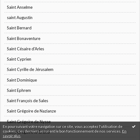
Saint Anselme
saint Augustin
Saint Bernard
Saint Bonaventure
Saint Césaire d'Arles
Saint Cyprien
Saint Cyrille de Jérusalem
Saint Dominique
Saint Ephrem
Saint François de Sales
Saint Grégoire de Nazianze
Saint Grégoire de Nysse
En poursuivant votre navigation sur ce site, vous acceptez l'utilisation de
cookies. Ces derniers assurent le bon fonctionnement de nos services.
En
Saint Grégoire le Grand
savoir plus
.