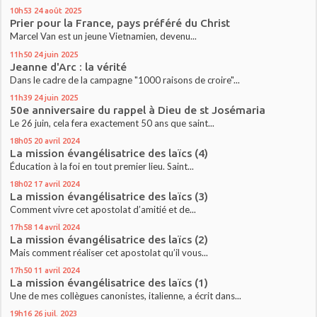
10h53
24
août 2025
Prier pour la France, pays préféré du Christ
Marcel Van est un jeune Vietnamien, devenu...
11h50
24
juin 2025
Jeanne d'Arc : la vérité
Dans le cadre de la campagne "1000 raisons de croire"...
11h39
24
juin 2025
50e anniversaire du rappel à Dieu de st Josémaria
Le 26 juin, cela fera exactement 50 ans que saint...
18h05
20
avril 2024
La mission évangélisatrice des laïcs (4)
Éducation à la foi en tout premier lieu. Saint...
18h02
17
avril 2024
La mission évangélisatrice des laïcs (3)
Comment vivre cet apostolat d’amitié et de...
17h58
14
avril 2024
La mission évangélisatrice des laïcs (2)
Mais comment réaliser cet apostolat qu’il vous...
17h50
11
avril 2024
La mission évangélisatrice des laïcs (1)
Une de mes collègues canonistes, italienne, a écrit dans...
19h16
26
juil. 2023