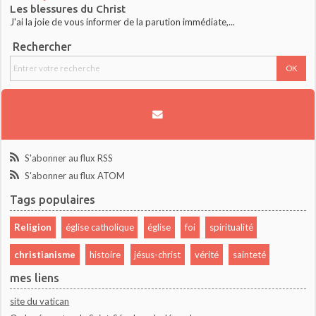
Les blessures du Christ
J'ai la joie de vous informer de la parution immédiate,...
Rechercher
S'abonner au flux RSS
S'abonner au flux ATOM
Tags populaires
Religion
église catholique
église
foi
spiritualité
christianisme
histoire
jésus-christ
vérité
sainteté
mes liens
site du vatican