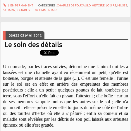
LIEN PERMANENT
CATÉGORIES :
CHARLES DE FOUCAULD
,
HISTOIRE
,
LOISIRS
,
MUSÉE
,
SAHARA
,
TOUAREG
0
COMMENTAIRE
06H33
02
MAI 2012
Le soin des détails
Un nomade, par les traces suivies, détermine que l'animal qui les a
laissées est une chamelle ayant
eu récemment un petit, qu'elle est
boiteuse, borgne et atteinte de la gale (...). C'est une femelle : l'urine
sur le sol est en effet en arrière des empreintes des membres
postérieurs ; elle a un petit : quelques gouttes de lait, tombées par
terre, sous l'effort qu'elle fait en pissant l'attestent ; elle boîte : car un
de ses membres s'appuie moins que les autres sur le sol ; elle n'a
qu'un œil : elle se présente en effet toujours du même côté de l'arbre
ou des touffes d'herbe où elle a // pâturé ; enfin sa couleur et sa
maladie sont révélées par les débris de son poil laissés aux arbustes
épineux où elle s'est grattée.