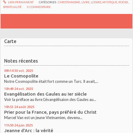
LIEN PERMANENT
CATÉGORIES :
CHRISTIANISME
,
LIVRE
,
LOISIRS
,
MYSTIQUE
,
POÉSIE
,
SPIRITUALITÉ
0
COMMENTAIRE
Carte
Notes récentes
09h14
30
oct. 2025
Le Cosmopolite
Notre Cosmopolite était fort comme un Turc. Il avait,...
10h49
24
oct. 2025
Evangélisation des Gaules au Ier siècle
Voir la préface au livre L'évangélisaion des Gaules au...
10h53
24
août 2025
Prier pour la France, pays préféré du Christ
Marcel Van est un jeune Vietnamien, devenu...
11h50
24
juin 2025
Jeanne d'Arc : la vérité