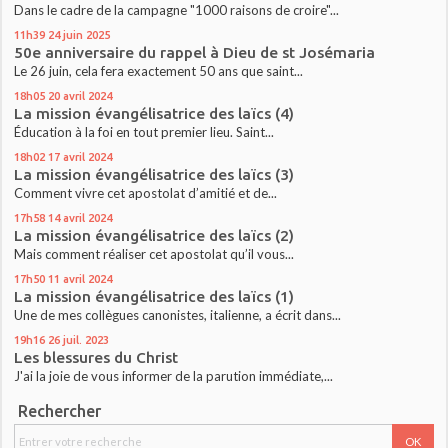
Dans le cadre de la campagne "1000 raisons de croire"...
11h39
24
juin 2025
50e anniversaire du rappel à Dieu de st Josémaria
Le 26 juin, cela fera exactement 50 ans que saint...
18h05
20
avril 2024
La mission évangélisatrice des laïcs (4)
Éducation à la foi en tout premier lieu. Saint...
18h02
17
avril 2024
La mission évangélisatrice des laïcs (3)
Comment vivre cet apostolat d’amitié et de...
17h58
14
avril 2024
La mission évangélisatrice des laïcs (2)
Mais comment réaliser cet apostolat qu’il vous...
17h50
11
avril 2024
La mission évangélisatrice des laïcs (1)
Une de mes collègues canonistes, italienne, a écrit dans...
19h16
26
juil. 2023
Les blessures du Christ
J'ai la joie de vous informer de la parution immédiate,...
Rechercher