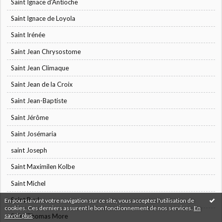
Saint Ignace d'Antioche
Saint Ignace de Loyola
Saint Irénée
Saint Jean Chrysostome
Saint Jean Climaque
Saint Jean de la Croix
Saint Jean-Baptiste
Saint Jérôme
Saint Josémaria
saint Joseph
Saint Maximilen Kolbe
Saint Michel
Saint Paul
En poursuivant votre navigation sur ce site, vous acceptez l'utilisation de
cookies. Ces derniers assurent le bon fonctionnement de nos services.
En
savoir plus
.
Saint Thomas More