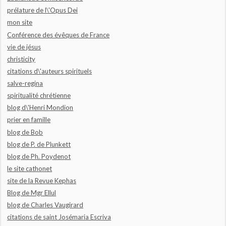
prélature de l\'Opus Dei
mon site
Conférence des évêques de France
vie de jésus
christicity
citations d\'auteurs spirituels
salve-regina
spiritualité chrétienne
blog d\'Henri Mondion
prier en famille
blog de Bob
blog de P. de Plunkett
blog de Ph. Poydenot
le site cathonet
site de la Revue Kephas
Blog de Mgr Ellul
blog de Charles Vaugirard
citations de saint Josémaria Escriva