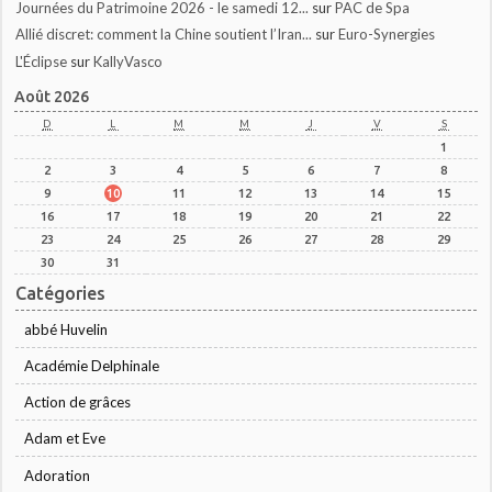
Journées du Patrimoine 2026 - le samedi 12...
sur
PAC de Spa
Allié discret: comment la Chine soutient l’Iran...
sur
Euro-Synergies
L'Éclipse
sur
KallyVasco
Août 2026
D
L
M
M
J
V
S
1
2
3
4
5
6
7
8
9
10
11
12
13
14
15
16
17
18
19
20
21
22
23
24
25
26
27
28
29
30
31
Catégories
abbé Huvelin
Académie Delphinale
Action de grâces
Adam et Eve
Adoration