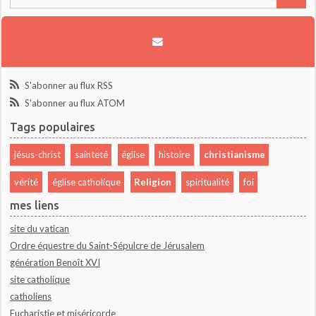
S'abonner au flux RSS
S'abonner au flux ATOM
Tags populaires
jésus-christ
sainteté
église
histoire
christianisme
vérité
église catholique
Religion
spiritualité
foi
mes liens
site du vatican
Ordre équestre du Saint-Sépulcre de Jérusalem
génération Benoît XVI
site catholique
catholiens
Eucharistie et miséricorde