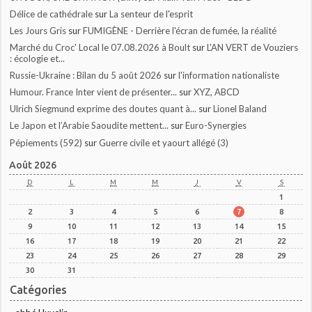
Délice de cathédrale
sur
La senteur de l'esprit
Les Jours Gris
sur
FUMIGÈNE - Derrière l'écran de fumée, la réalité
Marché du Croc' Local le 07.08.2026 à Boult
sur
L'AN VERT de Vouziers
: écologie et...
Russie-Ukraine : Bilan du 5 août 2026
sur
l'information nationaliste
Humour. France Inter vient de présenter...
sur
XYZ, ABCD
Ulrich Siegmund exprime des doutes quant à...
sur
Lionel Baland
Le Japon et l’Arabie Saoudite mettent...
sur
Euro-Synergies
Pépiements (592)
sur
Guerre civile et yaourt allégé (3)
Août 2026
D
L
M
M
J
V
S
1
2
3
4
5
6
7
8
9
10
11
12
13
14
15
16
17
18
19
20
21
22
23
24
25
26
27
28
29
30
31
Catégories