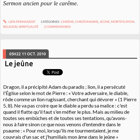
Sermon ancien pour le carême
.
LIEN PERMANENT
CATÉGORIES :
CARÊME
,
CHRISTIANISME
,
JEÛNE
,
MORTIFICATION
,
RELIGION
,
SPIRITUALITÉ
2
COMMENTAIRES
05H22
11
OCT. 2010
Le jeûne
Dragon, il a précipité Adam du paradis ; lion, il a persécuté
l'Église selon le mot de Pierre : « Votre adversaire, le diable,
rôde comme un lion rugissant, cherchant qui dévorer » (1 Pierre
5, 8). Ne va pas croire que le diable a perdu sa malice : c'est
quand il flatte qu'il faut s'en méfier le plus. Mais au milieu de
toutes ses embûches et de toutes ses tentations, qu'avons-
nous à faire sinon ce que nous venons d'entendre dans le
psaume : « Pour moi, lorsqu'ils me tourmentaient, je me
couvrais d'un sac et j'humiliais mon âme dans le jeûne »