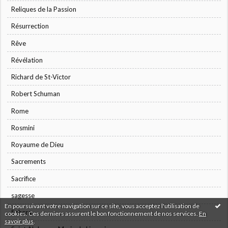
Reliques de la Passion
Résurrection
Rêve
Révélation
Richard de St-Victor
Robert Schuman
Rome
Rosmini
Royaume de Dieu
Sacrements
Sacrifice
sagesse
En poursuivant votre navigation sur ce site, vous acceptez l'utilisation de
Sahara
cookies. Ces derniers assurent le bon fonctionnement de nos services.
En
savoir plus
.