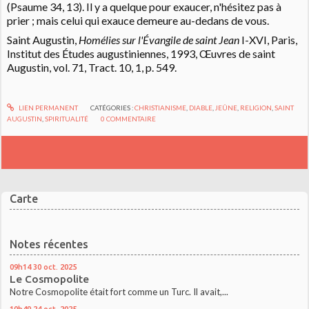
(Psaume 34, 13). Il y a quelque pour exaucer, n'hésitez pas à
prier ; mais celui qui exauce demeure au-dedans de vous.
Saint Augustin,
Homélies sur l'Évangile de saint Jean
I-XVI, Paris,
Institut des Études augustiniennes, 1993, Œuvres de saint
Augustin, vol. 71, Tract. 10, 1, p. 549.
LIEN PERMANENT
CATÉGORIES :
CHRISTIANISME
,
DIABLE
,
JEÛNE
,
RELIGION
,
SAINT
AUGUSTIN
,
SPIRITUALITÉ
0
COMMENTAIRE
Carte
Notes récentes
09h14
30
oct. 2025
Le Cosmopolite
Notre Cosmopolite était fort comme un Turc. Il avait,...
10h49
24
oct. 2025