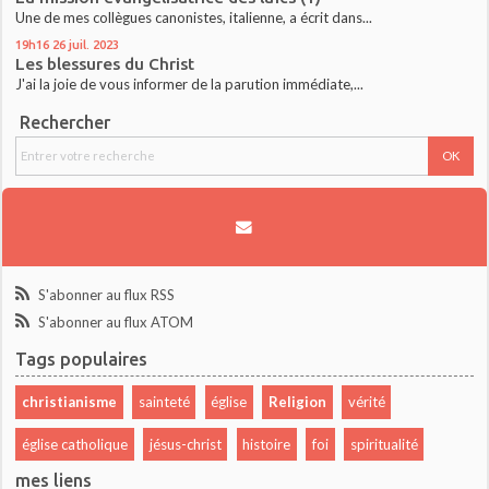
Une de mes collègues canonistes, italienne, a écrit dans...
19h16
26
juil. 2023
Les blessures du Christ
J'ai la joie de vous informer de la parution immédiate,...
Rechercher
S'abonner au flux RSS
S'abonner au flux ATOM
Tags populaires
christianisme
sainteté
église
Religion
vérité
église catholique
jésus-christ
histoire
foi
spiritualité
mes liens