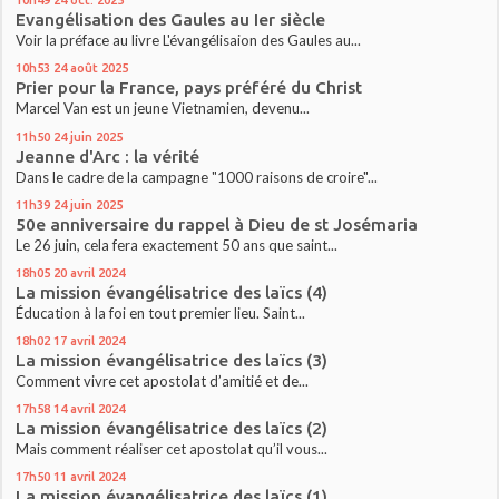
Evangélisation des Gaules au Ier siècle
Voir la préface au livre L'évangélisaion des Gaules au...
10h53
24
août 2025
Prier pour la France, pays préféré du Christ
Marcel Van est un jeune Vietnamien, devenu...
11h50
24
juin 2025
Jeanne d'Arc : la vérité
Dans le cadre de la campagne "1000 raisons de croire"...
11h39
24
juin 2025
50e anniversaire du rappel à Dieu de st Josémaria
Le 26 juin, cela fera exactement 50 ans que saint...
18h05
20
avril 2024
La mission évangélisatrice des laïcs (4)
Éducation à la foi en tout premier lieu. Saint...
18h02
17
avril 2024
La mission évangélisatrice des laïcs (3)
Comment vivre cet apostolat d’amitié et de...
17h58
14
avril 2024
La mission évangélisatrice des laïcs (2)
Mais comment réaliser cet apostolat qu’il vous...
17h50
11
avril 2024
La mission évangélisatrice des laïcs (1)