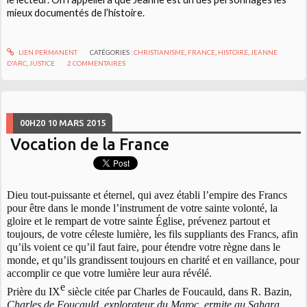
mieux documentés de l’histoire.
LIEN PERMANENT
CATÉGORIES :
CHRISTIANISME
,
FRANCE
,
HISTOIRE
,
JEANNE
D'ARC
,
JUSTICE
2
COMMENTAIRES
00H20
10
MARS 2015
Vocation de la France
Dieu tout-puissante et éternel, qui avez établi l’empire des Francs
pour être dans le monde l’instrument de votre sainte volonté, la
gloire et le rempart de votre sainte Église, prévenez partout et
toujours, de votre céleste lumière, les fils suppliants des Francs, afin
qu’ils voient ce qu’il faut faire, pour étendre votre règne dans le
monde, et qu’ils grandissent toujours en charité et en vaillance, pour
accomplir ce que votre lumière leur aura révélé.
e
Prière du IX
siècle citée par Charles de Foucauld, dans R. Bazin,
Charles de Foucauld, explorateur du Maroc, ermite au Sahara
,