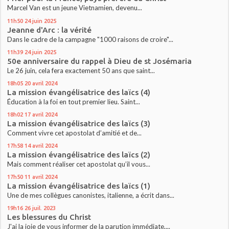
Marcel Van est un jeune Vietnamien, devenu...
11h50
24
juin 2025
Jeanne d'Arc : la vérité
Dans le cadre de la campagne "1000 raisons de croire"...
11h39
24
juin 2025
50e anniversaire du rappel à Dieu de st Josémaria
Le 26 juin, cela fera exactement 50 ans que saint...
18h05
20
avril 2024
La mission évangélisatrice des laïcs (4)
Éducation à la foi en tout premier lieu. Saint...
18h02
17
avril 2024
La mission évangélisatrice des laïcs (3)
Comment vivre cet apostolat d’amitié et de...
17h58
14
avril 2024
La mission évangélisatrice des laïcs (2)
Mais comment réaliser cet apostolat qu’il vous...
17h50
11
avril 2024
La mission évangélisatrice des laïcs (1)
Une de mes collègues canonistes, italienne, a écrit dans...
19h16
26
juil. 2023
Les blessures du Christ
J'ai la joie de vous informer de la parution immédiate,...