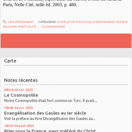
Paris, Nelle Cité, nelle éd. 2003, p. 480.
LIEN PERMANENT
CATÉGORIES :
CHARLES DE FOUCAULD
,
CHRISTIANISME
,
FRANCE
,
RELIGION
,
SPIRITUALITÉ
0
COMMENTAIRE
Carte
Notes récentes
09h14
30
oct. 2025
Le Cosmopolite
Notre Cosmopolite était fort comme un Turc. Il avait,...
10h49
24
oct. 2025
Evangélisation des Gaules au Ier siècle
Voir la préface au livre L'évangélisaion des Gaules au...
10h53
24
août 2025
Prier pour la France, pays préféré du Christ