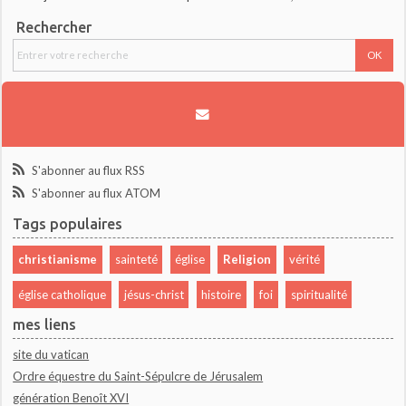
Rechercher
S'abonner au flux RSS
S'abonner au flux ATOM
Tags populaires
christianisme
sainteté
église
Religion
vérité
église catholique
jésus-christ
histoire
foi
spiritualité
mes liens
site du vatican
Ordre équestre du Saint-Sépulcre de Jérusalem
génération Benoît XVI