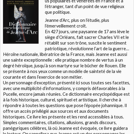
us populaires et vénérées en France et à
l’étranger, tant d'un point de vue religieux
que politique.
Jeanne d’Arc, plus on l’étudie, plus
l’émerveillement croît.
En 427 jours, une paysanne de 17 ans lève le
siège d’Orléans, fait sacrer Charles VII et le
rétablit sur son trône, suscite le sentiment
patriotique, révolutionne l’art de la guerre…
Héroïne nationale, libératrice de la France, mais Jeanne est aussi
une sainte exceptionnelle : elle pratique nombre de vertus à un
degré héroïque, jusqu’à son martyre sur le bûcher de Rouen. Elle
se présente à nos yeux comme un modèle de sainteté de la vie
courante et dans l’exercice de son métier.
Un personnage d’exception, présenté ici sous toutes ses facettes,
avec une multiplicité d’informations, y compris défavorables à la
Pucelle, encore jamais réunies. Ce dictionnaire encyclopédique est
à la fois historique, culturel, spirituel et artistique. Il cherche à
répondre à toutes les questions que pose l’épopée johannique. Il
offre un accès privilégié aux sources et aux documents
historiques. Ce livre les présente et les rend accessibles à tous.
Simples commentaires, citations, allusions, grands discours,
panégyriques célèbres, là où Jeanne est évoquée, ce livre guidera
le lecteur. On rappellera que Jeanne est un des personnages les