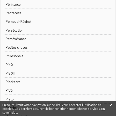
Pénitence
Pentecôte
Pernoud (Régine)
Persécution
Persévérance
Petites choses
Philosophie
Pie X
Pie XII
Pinckaers
Pitié
Platon
En poursuivant votre navigation sur ce site, vous acceptez l'utilisation de
Poésie
cookies. Ces derniers assurent le bon fonctionnement de nos services.
En
savoir plus
.