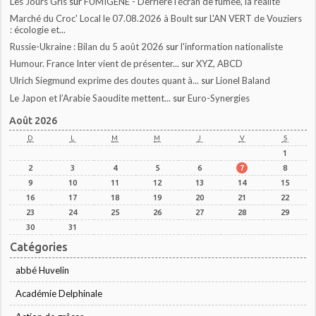
Les Jours Gris
sur
FUMIGÈNE - Derrière l'écran de fumée, la réalité
Marché du Croc' Local le 07.08.2026 à Boult
sur
L'AN VERT de Vouziers
: écologie et...
Russie-Ukraine : Bilan du 5 août 2026
sur
l'information nationaliste
Humour. France Inter vient de présenter...
sur
XYZ, ABCD
Ulrich Siegmund exprime des doutes quant à...
sur
Lionel Baland
Le Japon et l’Arabie Saoudite mettent...
sur
Euro-Synergies
Août 2026
D
L
M
M
J
V
S
1
2
3
4
5
6
7
8
9
10
11
12
13
14
15
16
17
18
19
20
21
22
23
24
25
26
27
28
29
30
31
Catégories
abbé Huvelin
Académie Delphinale