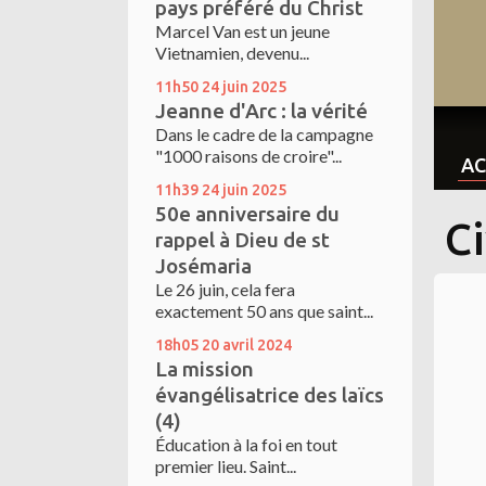
pays préféré du Christ
Marcel Van est un jeune
Vietnamien, devenu...
11h50
24
juin 2025
Jeanne d'Arc : la vérité
Dans le cadre de la campagne
"1000 raisons de croire"...
AC
11h39
24
juin 2025
50e anniversaire du
Ci
rappel à Dieu de st
Josémaria
Le 26 juin, cela fera
exactement 50 ans que saint...
18h05
20
avril 2024
La mission
évangélisatrice des laïcs
(4)
Éducation à la foi en tout
premier lieu. Saint...