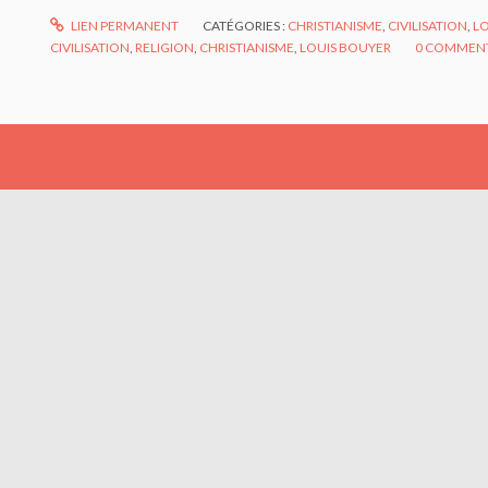
LIEN PERMANENT
CATÉGORIES :
CHRISTIANISME
,
CIVILISATION
,
L
CIVILISATION
,
RELIGION
,
CHRISTIANISME
,
LOUIS BOUYER
0
COMMENT