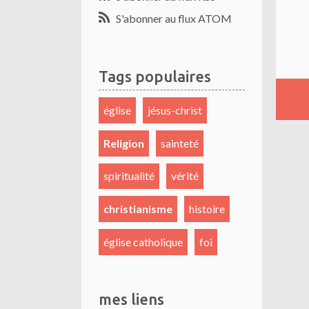
S'abonner au flux ATOM
Tags populaires
église
jésus-christ
Religion
sainteté
spiritualité
vérité
christianisme
histoire
église catholique
foi
mes liens