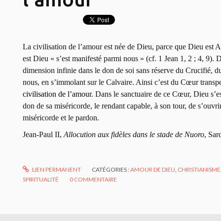
La civilisation de l’amour est née de Dieu, parce que Dieu est A
est Dieu « s’est manifesté parmi nous » (cf. 1 Jean 1, 2 ; 4, 9). 
dimension infinie dans le don de soi sans réserve du Crucifié, du
nous, en s’immolant sur le Calvaire. Ainsi c’est du Cœur transp
civilisation de l’amour
. Dans le sanctuaire de ce Cœur, Dieu s’est
don de sa miséricorde, le rendant capable, à son tour, de s’ouvrir
miséricorde et le pardon.
Jean-Paul II,
Allocution aux fidèles dans le stade de Nuoro
, Sar
LIEN PERMANENT
CATÉGORIES :
AMOUR DE DIEU
,
CHRISTIANISME
SPIRITUALITÉ
0
COMMENTAIRE