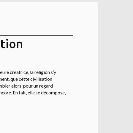
ation
re créatrice, la religion s’y
ment, que cette civilisation
mbler alors, pour un regard
ncore. En fait, elle se décompose,