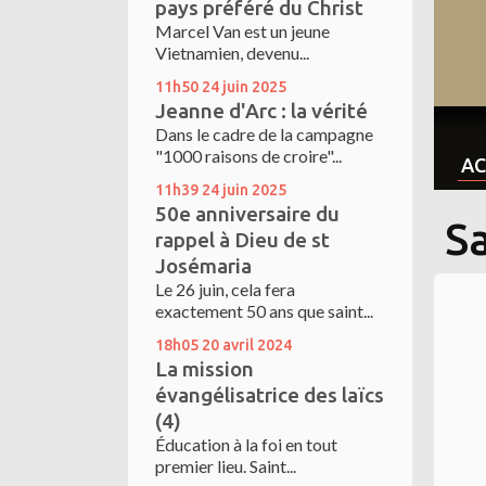
pays préféré du Christ
Marcel Van est un jeune
Vietnamien, devenu...
11h50
24
juin 2025
Jeanne d'Arc : la vérité
Dans le cadre de la campagne
"1000 raisons de croire"...
AC
11h39
24
juin 2025
50e anniversaire du
S
rappel à Dieu de st
Josémaria
Le 26 juin, cela fera
exactement 50 ans que saint...
18h05
20
avril 2024
La mission
évangélisatrice des laïcs
(4)
Éducation à la foi en tout
premier lieu. Saint...