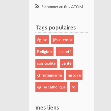
S'abonner au flux ATOM
Tags populaires
église
jésus-christ
Religion
sainteté
spiritualité
vérité
christianisme
histoire
église catholique
foi
mes liens