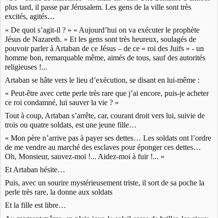
plus tard, il passe par Jérusalem. Les gens de la ville sont très
excités, agités…
« De quoi s’agit-il ? » « Aujourd’hui on va exécuter le prophète
Jésus de Nazareth. » Et les gens sont très heureux, soulagés de
pouvoir parler à Artaban de ce Jésus – de ce « roi des Juifs » - un
homme bon, remarquable même, aimés de tous, sauf des autorités
religieuses !...
Artaban se hâte vers le lieu d’exécution, se disant en lui-même :
« Peut-être avec cette perle très rare que j’ai encore, puis-je acheter
ce roi condamné, lui sauver la vie ? »
Tout à coup, Artaban s’arrête, car, courant droit vers lui, suivie de
trois ou quatre soldats, est une jeune fille…
« Mon père n’arrive pas à payer ses dettes… Les soldats ont l’ordre
de me vendre au marché des esclaves pour éponger ces dettes…
Oh, Monsieur, sauvez-moi !... Aidez-moi à fuir !... »
Et Artaban hésite…
Puis, avec un sourire mystérieusement triste, il sort de sa poche la
perle très rare, la donne aux soldats
Et la fille est libre…