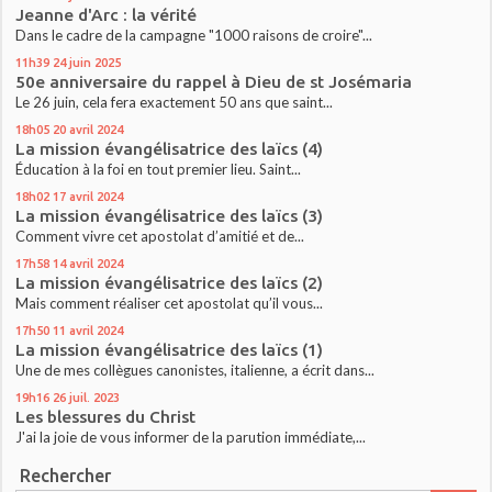
Jeanne d'Arc : la vérité
Dans le cadre de la campagne "1000 raisons de croire"...
11h39
24
juin 2025
50e anniversaire du rappel à Dieu de st Josémaria
Le 26 juin, cela fera exactement 50 ans que saint...
18h05
20
avril 2024
La mission évangélisatrice des laïcs (4)
Éducation à la foi en tout premier lieu. Saint...
18h02
17
avril 2024
La mission évangélisatrice des laïcs (3)
Comment vivre cet apostolat d’amitié et de...
17h58
14
avril 2024
La mission évangélisatrice des laïcs (2)
Mais comment réaliser cet apostolat qu’il vous...
17h50
11
avril 2024
La mission évangélisatrice des laïcs (1)
Une de mes collègues canonistes, italienne, a écrit dans...
19h16
26
juil. 2023
Les blessures du Christ
J'ai la joie de vous informer de la parution immédiate,...
Rechercher