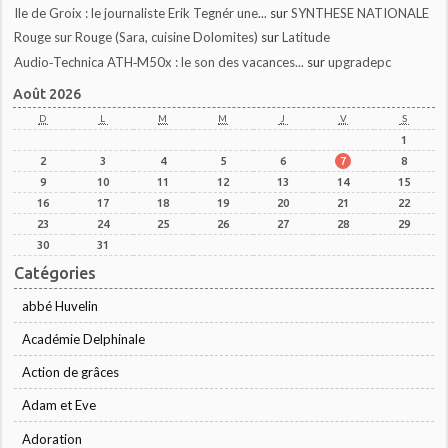
Ile de Groix : le journaliste Erik Tegnér une...
sur
SYNTHESE NATIONALE
Rouge sur Rouge (Sara, cuisine Dolomites)
sur
Latitude
Audio‑Technica ATH‑M50x : le son des vacances...
sur
upgradepc
Août 2026
D
L
M
M
J
V
S
1
2
3
4
5
6
7
8
9
10
11
12
13
14
15
16
17
18
19
20
21
22
23
24
25
26
27
28
29
30
31
Catégories
abbé Huvelin
Académie Delphinale
Action de grâces
Adam et Eve
Adoration