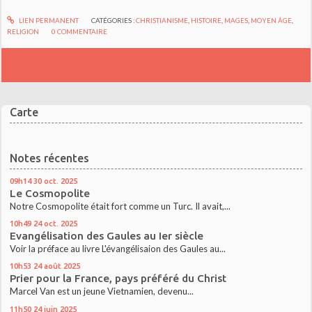
LIEN PERMANENT
CATÉGORIES :
CHRISTIANISME
,
HISTOIRE
,
MAGES
,
MOYEN ÂGE
,
RELIGION
0
COMMENTAIRE
Carte
Notes récentes
09h14
30
oct. 2025
Le Cosmopolite
Notre Cosmopolite était fort comme un Turc. Il avait,...
10h49
24
oct. 2025
Evangélisation des Gaules au Ier siècle
Voir la préface au livre L'évangélisaion des Gaules au...
10h53
24
août 2025
Prier pour la France, pays préféré du Christ
Marcel Van est un jeune Vietnamien, devenu...
11h50
24
juin 2025