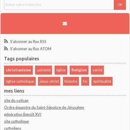
S'abonner au flux RSS
S'abonner au flux ATOM
Tags populaires
christianisme
sainteté
église
Religion
vérité
église catholique
jésus-christ
histoire
foi
spiritualité
mes liens
site du vatican
Ordre équestre du Saint-Sépulcre de Jérusalem
génération Benoît XVI
site catholique
catholiens