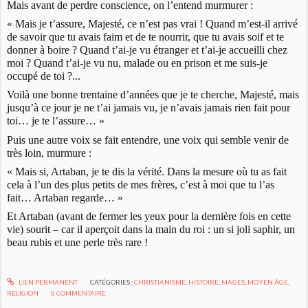
Mais avant de perdre conscience, on l’entend murmurer :
« Mais je t’assure, Majesté, ce n’est pas vrai ! Quand m’est-il arrivé
de savoir que tu avais faim et de te nourrir, que tu avais soif et te
donner à boire ? Quand t’ai-je vu étranger et t’ai-je accueilli chez
moi ? Quand t’ai-je vu nu, malade ou en prison et me suis-je
occupé de toi ?...
Voilà une bonne trentaine d’années que je te cherche, Majesté, mais
jusqu’à ce jour je ne t’ai jamais vu, je n’avais jamais rien fait pour
toi… je te l’assure… »
Puis une autre voix se fait entendre, une voix qui semble venir de
très loin, murmure :
« Mais si, Artaban, je te dis la vérité. Dans la mesure où tu as fait
cela à l’un des plus petits de mes frères, c’est à moi que tu l’as
fait… Artaban regarde… »
Et Artaban (avant de fermer les yeux pour la dernière fois en cette
vie) sourit – car il aperçoit dans la main du roi : un si joli saphir, un
beau rubis et une perle très rare !
LIEN PERMANENT
CATÉGORIES :
CHRISTIANISME
,
HISTOIRE
,
MAGES
,
MOYEN ÂGE
,
RELIGION
0
COMMENTAIRE