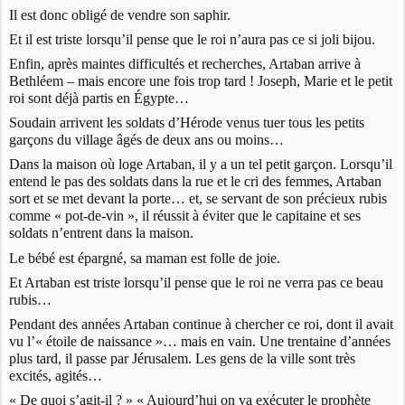
Il est donc obligé de vendre son saphir.
Et il est triste lorsqu’il pense que le roi n’aura pas ce si joli bijou.
Enfin, après maintes difficultés et recherches, Artaban arrive à
Bethléem – mais encore une fois trop tard ! Joseph, Marie et le petit
roi sont déjà partis en Égypte…
Soudain arrivent les soldats d’Hérode venus tuer tous les petits
garçons du village âgés de deux ans ou moins…
Dans la maison où loge Artaban, il y a un tel petit garçon. Lorsqu’il
entend le pas des soldats dans la rue et le cri des femmes, Artaban
sort et se met devant la porte… et, se servant de son précieux rubis
comme « pot-de-vin », il réussit à éviter que le capitaine et ses
soldats n’entrent dans la maison.
Le bébé est épargné, sa maman est folle de joie.
Et Artaban est triste lorsqu’il pense que le roi ne verra pas ce beau
rubis…
Pendant des années Artaban continue à chercher ce roi, dont il avait
vu l’« étoile de naissance »… mais en vain. Une trentaine d’années
plus tard, il passe par Jérusalem. Les gens de la ville sont très
excités, agités…
« De quoi s’agit-il ? » « Aujourd’hui on va exécuter le prophète