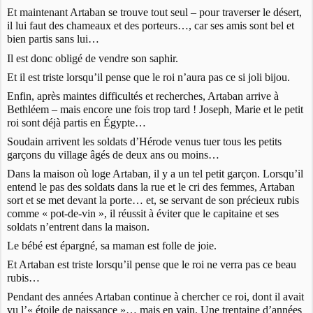
Et maintenant Artaban se trouve tout seul – pour traverser le désert,
il lui faut des chameaux et des porteurs…, car ses amis sont bel et
bien partis sans lui…
Il est donc obligé de vendre son saphir.
Et il est triste lorsqu’il pense que le roi n’aura pas ce si joli bijou.
Enfin, après maintes difficultés et recherches, Artaban arrive à
Bethléem – mais encore une fois trop tard ! Joseph, Marie et le petit
roi sont déjà partis en Égypte…
Soudain arrivent les soldats d’Hérode venus tuer tous les petits
garçons du village âgés de deux ans ou moins…
Dans la maison où loge Artaban, il y a un tel petit garçon. Lorsqu’il
entend le pas des soldats dans la rue et le cri des femmes, Artaban
sort et se met devant la porte… et, se servant de son précieux rubis
comme « pot-de-vin », il réussit à éviter que le capitaine et ses
soldats n’entrent dans la maison.
Le bébé est épargné, sa maman est folle de joie.
Et Artaban est triste lorsqu’il pense que le roi ne verra pas ce beau
rubis…
Pendant des années Artaban continue à chercher ce roi, dont il avait
vu l’« étoile de naissance »… mais en vain. Une trentaine d’années