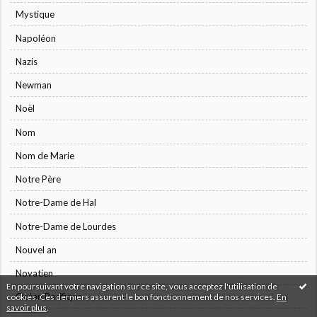
Mystique
Napoléon
Nazis
Newman
Noël
Nom
Nom de Marie
Notre Père
Notre-Dame de Hal
Notre-Dame de Lourdes
Nouvel an
Novatien
En poursuivant votre navigation sur ce site, vous acceptez l'utilisation de
Océan Pacifique
cookies. Ces derniers assurent le bon fonctionnement de nos services.
En
savoir plus
.