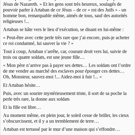
Jésus de Nazareth. » Et les gens sont très heureux, soulagés de
pouvoir parler à Artaban de ce Jésus – de ce « roi des Juifs » - un
homme bon, remarquable même, aimés de tous, sauf des autorités
religieuses !...
Artaban se hâte vers le lieu d’exécution, se disant en lui-même :
« Peut-être avec cette perle très rare que j’ai encore, puis-je acheter
ce roi condamné, lui sauver la vie ? »
Tout à coup, Artaban s’arrête, car, courant droit vers lui, suivie de
trois ou quatre soldats, est une jeune fille…
« Mon père n’arrive pas à payer ses dettes… Les soldats ont l’ordre
de me vendre au marché des esclaves pour éponger ces dettes…
Oh, Monsieur, sauvez-moi !... Aidez-moi à fuir !... »
Et Artaban hésite…
Puis, avec un sourire mystérieusement triste, il sort de sa poche la
perle très rare, la donne aux soldats
Et la fille est libre…
Au moment même, en plein jour, le soleil cesse de briller, les cieux
s’obscurcissent, et il y a un tremblement de terre…
Artaban est terrassé par le mur d’une maison qui s’effondre…