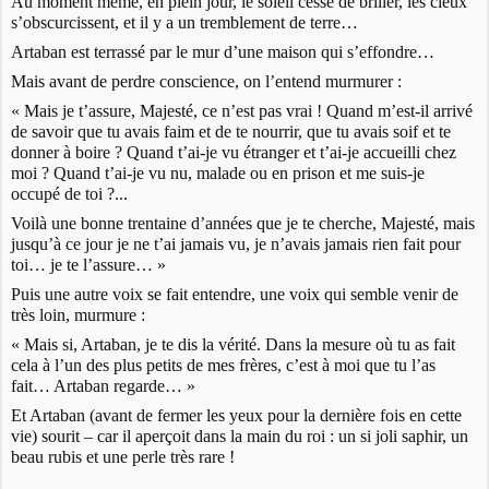
Au moment même, en plein jour, le soleil cesse de briller, les cieux
s’obscurcissent, et il y a un tremblement de terre…
Artaban est terrassé par le mur d’une maison qui s’effondre…
Mais avant de perdre conscience, on l’entend murmurer :
« Mais je t’assure, Majesté, ce n’est pas vrai ! Quand m’est-il arrivé
de savoir que tu avais faim et de te nourrir, que tu avais soif et te
donner à boire ? Quand t’ai-je vu étranger et t’ai-je accueilli chez
moi ? Quand t’ai-je vu nu, malade ou en prison et me suis-je
occupé de toi ?...
Voilà une bonne trentaine d’années que je te cherche, Majesté, mais
jusqu’à ce jour je ne t’ai jamais vu, je n’avais jamais rien fait pour
toi… je te l’assure… »
Puis une autre voix se fait entendre, une voix qui semble venir de
très loin, murmure :
« Mais si, Artaban, je te dis la vérité. Dans la mesure où tu as fait
cela à l’un des plus petits de mes frères, c’est à moi que tu l’as
fait… Artaban regarde… »
Et Artaban (avant de fermer les yeux pour la dernière fois en cette
vie) sourit – car il aperçoit dans la main du roi : un si joli saphir, un
beau rubis et une perle très rare !