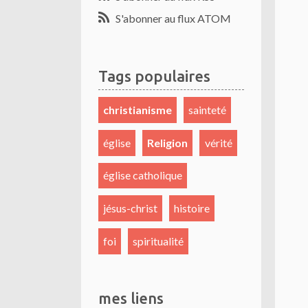
S'abonner au flux ATOM
Tags populaires
christianisme
sainteté
église
Religion
vérité
église catholique
jésus-christ
histoire
foi
spiritualité
mes liens