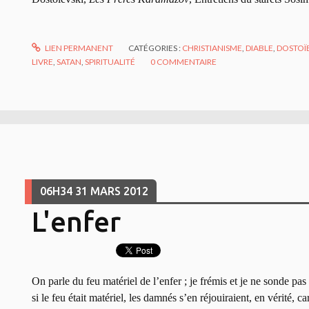
LIEN PERMANENT
CATÉGORIES :
CHRISTIANISME
,
DIABLE
,
DOSTOÏ
LIVRE
,
SATAN
,
SPIRITUALITÉ
0
COMMENTAIRE
06H34
31
MARS 2012
L'enfer
On parle du feu matériel de l’enfer ; je frémis et je ne sonde p
si le feu était matériel, les damnés s’en réjouiraient, en vérité, c