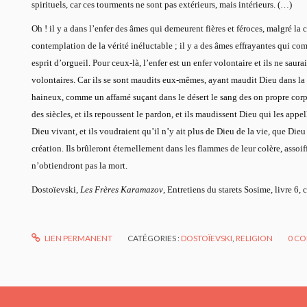
spirituels, car ces tourments ne sont pas extérieurs, mais intérieurs. (…)
Oh ! il y a dans l’enfer des âmes qui demeurent fières et féroces, malgré la
contemplation de la vérité inéluctable ; il y a des âmes effrayantes qui c
esprit d’orgueil. Pour ceux-là, l’enfer est un enfer volontaire et ils ne saura
volontaires. Car ils se sont maudits eux-mêmes, ayant maudit Dieu dans la vi
haineux, comme un affamé suçant dans le désert le sang des on propre corps.
des siècles, et ils repoussent le pardon, et ils maudissent Dieu qui les app
Dieu vivant, et ils voudraient qu’il n’y ait plus de Dieu de la vie, que Die
création. Ils brûleront éternellement dans les flammes de leur colère, assoif
n’obtiendront pas la mort.
Dostoïevski,
Les Frères Karamazov
, Entretiens du starets Sosime, livre 6, 
LIEN PERMANENT
CATÉGORIES :
DOSTOÏEVSKI
,
RELIGION
0
CO
urneau.blogspot.com