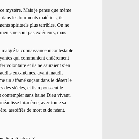
as ce mystère. Mais je pense que même
ar dans les tourments matériels, ils
ments spirituels plus terribles. On ne
ourments ne sont pas extérieurs, mais
s, malgré la connaissance incontestable
frayantes qui communient entièrement
fer volontaire et ils ne sauraient s’en
t maudits eux-mêmes, ayant maudit
mme un affamé suçant dans le désert le
s des siècles, et ils repoussent le
as contempler sans haine Dieu vivant,
’anéantisse lui-même, avec toute sa
ère, assoiffés de mort et de néant.
e, livre 6, chap. 3.