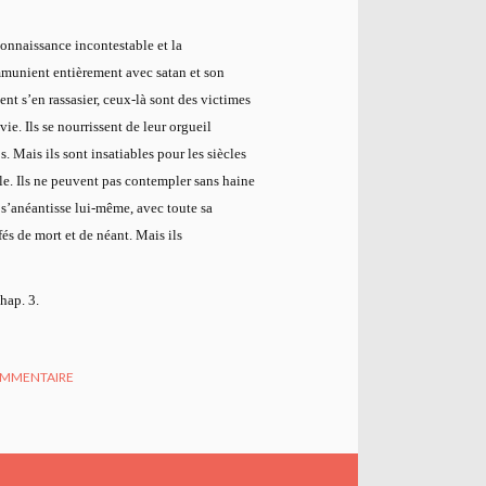
 connaissance incontestable et la
ommunient entièrement avec satan et son
ient s’en rassasier, ceux-là sont des victimes
e. Ils se nourrissent de leur orgueil
 Mais ils sont insatiables pour les siècles
elle. Ils ne peuvent pas contempler sans haine
u s’anéantisse lui-même, avec toute sa
fés de mort et de néant. Mais ils
chap. 3.
MMENTAIRE