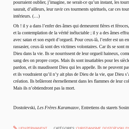
pourraient oublier, j’imagine, ne serait-ce qu’un instant, les tour
saurait, d’ailleurs, leur ravir ces tourments spirituels, car ces t
intérieurs. (…)
Oh ! il y a dans l’enfer des âmes qui demeurent fières et féroce
et la contemplation de la vérité inéluctable ; il y a des âmes ef
avec satan et son esprit d’orgueil. Pour ceux-là, l’enfer est un en
rassasier, ceux-là sont des victimes volontaires. Car ils se son
Dieu dans la vie. Ils se nourrissent de leur orgueil haineux, co
sang des on propre corps. Mais ils sont insatiables pour les siècle
pardon, et ils maudissent Dieu qui les appelle. Ils ne peuvent p
et ils voudraient qu’il n’y ait plus de Dieu de la vie, que Dieu s
création. Ils brûleront éternellement dans les flammes de leur col
Mais ils n’obtiendront pas la mort.
Dostoïevski,
Les Frères Karamazov
, Entretiens du starets Sosim
LIEN PERMANENT
CATÉGORIES :
CHRISTIANISME
,
DOSTOÏEVSKI
,
E