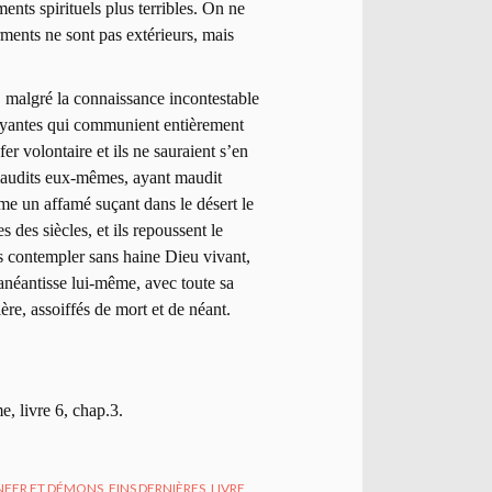
ments spirituels plus terribles. On ne
ourments ne sont pas extérieurs, mais
s, malgré la connaissance incontestable
frayantes qui communient entièrement
fer volontaire et ils ne sauraient s’en
t maudits eux-mêmes, ayant maudit
mme un affamé suçant dans le désert le
s des siècles, et ils repoussent le
as contempler sans haine Dieu vivant,
’anéantisse lui-même, avec toute sa
ère, assoiffés de mort et de néant.
e, livre 6, chap.3.
NFER ET DÉMONS
,
FINS DERNIÈRES
,
LIVRE
,