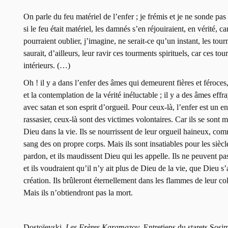
On parle du feu matériel de l’enfer ; je frémis et je ne sonde p
si le feu était matériel, les damnés s’en réjouiraient, en vérité, c
pourraient oublier, j’imagine, ne serait-ce qu’un instant, les tour
saurait, d’ailleurs, leur ravir ces tourments spirituels, car ces t
intérieurs. (…)
Oh ! il y a dans l’enfer des âmes qui demeurent fières et féroce
et la contemplation de la vérité inéluctable ; il y a des âmes ef
avec satan et son esprit d’orgueil. Pour ceux-là, l’enfer est un en
rassasier, ceux-là sont des victimes volontaires. Car ils se son
Dieu dans la vie. Ils se nourrissent de leur orgueil haineux, co
sang des on propre corps. Mais ils sont insatiables pour les siècle
pardon, et ils maudissent Dieu qui les appelle. Ils ne peuvent p
et ils voudraient qu’il n’y ait plus de Dieu de la vie, que Dieu s
création. Ils brûleront éternellement dans les flammes de leur col
Mais ils n’obtiendront pas la mort.
Dostoïevski,
Les Frères Karamazov
, Entretiens du starets Sosim